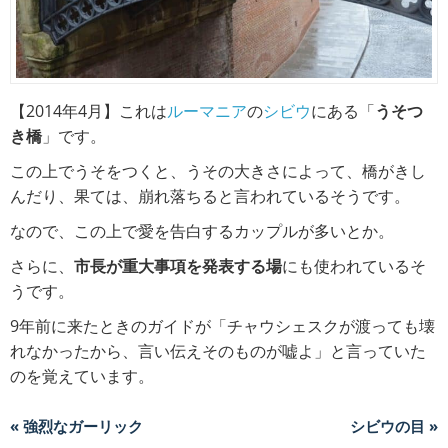
【2014年4月】これは
ルーマニア
の
シビウ
にある「
うそつ
き橋
」です。
この上でうそをつくと、うその大きさによって、橋がきし
んだり、果ては、崩れ落ちると言われているそうです。
なので、この上で愛を告白するカップルが多いとか。
さらに、
市長が重大事項を発表する場
にも使われているそ
うです。
9年前に来たときのガイドが「チャウシェスクが渡っても壊
れなかったから、言い伝えそのものが嘘よ」と言っていた
のを覚えています。
« 強烈なガーリック
シビウの目 »