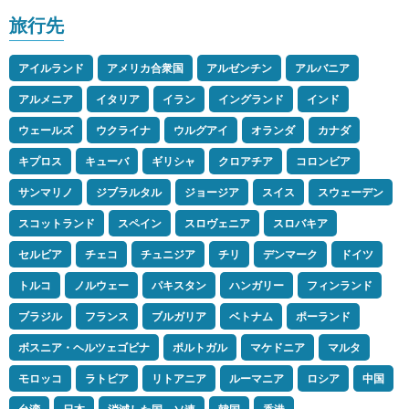
旅行先
アイルランド
アメリカ合衆国
アルゼンチン
アルバニア
アルメニア
イタリア
イラン
イングランド
インド
ウェールズ
ウクライナ
ウルグアイ
オランダ
カナダ
キプロス
キューバ
ギリシャ
クロアチア
コロンビア
サンマリノ
ジブラルタル
ジョージア
スイス
スウェーデン
スコットランド
スペイン
スロヴェニア
スロバキア
セルビア
チェコ
チュニジア
チリ
デンマーク
ドイツ
トルコ
ノルウェー
パキスタン
ハンガリー
フィンランド
ブラジル
フランス
ブルガリア
ベトナム
ポーランド
ボスニア・ヘルツェゴビナ
ポルトガル
マケドニア
マルタ
モロッコ
ラトビア
リトアニア
ルーマニア
ロシア
中国