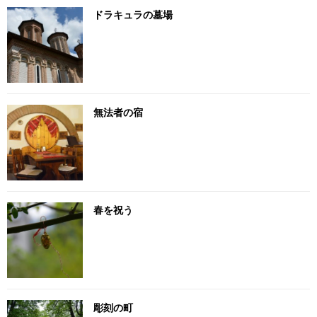
ドラキュラの墓場
無法者の宿
春を祝う
彫刻の町