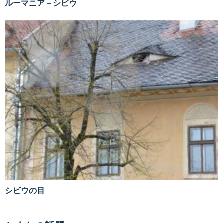
ルーマニア－シビウ
シビウの目