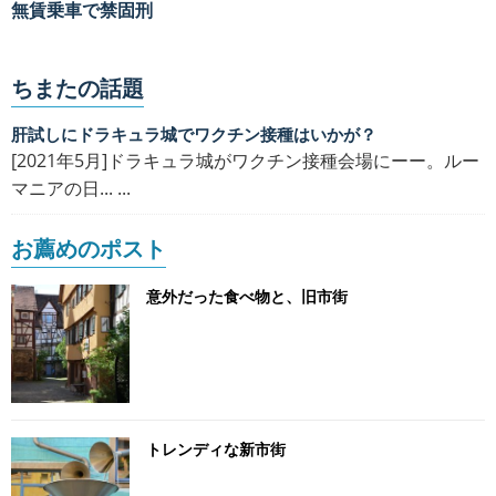
無賃乗車で禁固刑
ちまたの話題
肝試しにドラキュラ城でワクチン接種はいかが？
[2021年5月]ドラキュラ城がワクチン接種会場にーー。ルー
マニアの日... ...
お薦めのポスト
意外だった食べ物と、旧市街
トレンディな新市街