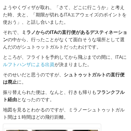
ようやくヴィザが取れ、「さて、どこに行こうか」と考え
た時、夫と、「期限が切れるITAエアウェイズのポイントを
使おう」、と話し合いました。
それで、
ミラノからのITAの直行便があるデスティネーショ
ン
の中から、行ったことがなくて面白そうな場所として選
んだのがシュトゥットガルトだったわけです。
ところが、フライトを予約してから飛ぶまでの間に、ITAに
ルフトハンザによる出資
が決まりました。
そのせいだと思うのですが、
シュトゥットガルトの直行便
は廃止
に。
振り替えられた便は、なんと、行きも帰りも
フランクフル
ト経由
となったのです。
地図を見るとわかるのですが、ミラノーシュトゥットガル
ト間は１時間ほどの飛行距離。