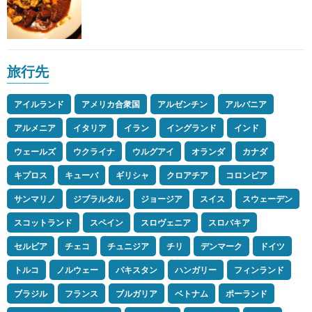
旅行先
アイルランド
アメリカ合衆国
アルゼンチン
アルバニア
アルメニア
イタリア
イラン
イングランド
インド
ウェールズ
ウクライナ
ウルグアイ
オランダ
カナダ
キプロス
キューバ
ギリシャ
クロアチア
コロンビア
サンマリノ
ジブラルタル
ジョージア
スイス
スウェーデン
スコットランド
スペイン
スロヴェニア
スロバキア
セルビア
チェコ
チュニジア
チリ
デンマーク
ドイツ
トルコ
ノルウェー
パキスタン
ハンガリー
フィンランド
ブラジル
フランス
ブルガリア
ベトナム
ポーランド