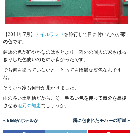
【2011年7月】
アイルランド
を旅行して目に付いたのが
家
の色
です。
商店の色が鮮やかなのはもとより、郊外の個人の家も
はっ
きりした色使いのもの
が多かったです。
でも何も塗っていないと、とっても陰鬱な灰色なんです
ね。
そういう家も何軒か見かけました。
雨の多い土地柄だからこそ、
明るい色を使って気分を高揚
させる
地元の知恵
でしょうか。
« B&Bかホテルか
霧に包まれたモハーの断崖 »