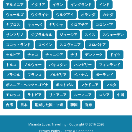
アルメニア
イタリア
イラン
イングランド
インド
ウェールズ
ウクライナ
ウルグアイ
オランダ
カナダ
キプロス
キューバ
ギリシャ
クロアチア
コロンビア
サンマリノ
ジブラルタル
ジョージア
スイス
スウェーデン
スコットランド
スペイン
スロヴェニア
スロバキア
セルビア
チェコ
チュニジア
チリ
デンマーク
ドイツ
トルコ
ノルウェー
パキスタン
ハンガリー
フィンランド
ブラジル
フランス
ブルガリア
ベトナム
ポーランド
ボスニア・ヘルツェゴビナ
ポルトガル
マケドニア
マルタ
モロッコ
ラトビア
リトアニア
ルーマニア
ロシア
中国
台湾
日本
消滅した国－ソ連
韓国
香港
Miranda Loves Travelling
- Copyright © 2016-2026
Privacy Policy
-
Terms & Conditions