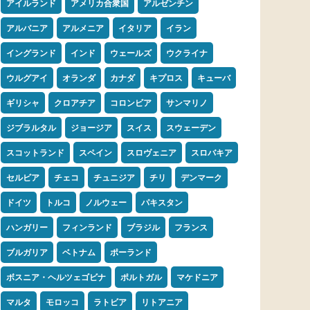
アイルランド
アメリカ合衆国
アルゼンチン
アルバニア
アルメニア
イタリア
イラン
イングランド
インド
ウェールズ
ウクライナ
ウルグアイ
オランダ
カナダ
キプロス
キューバ
ギリシャ
クロアチア
コロンビア
サンマリノ
ジブラルタル
ジョージア
スイス
スウェーデン
スコットランド
スペイン
スロヴェニア
スロバキア
セルビア
チェコ
チュニジア
チリ
デンマーク
ドイツ
トルコ
ノルウェー
パキスタン
ハンガリー
フィンランド
ブラジル
フランス
ブルガリア
ベトナム
ポーランド
ボスニア・ヘルツェゴビナ
ポルトガル
マケドニア
マルタ
モロッコ
ラトビア
リトアニア