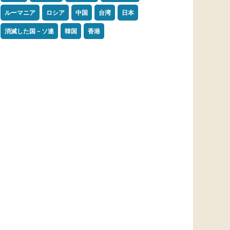
ルーマニア
ロシア
中国
台湾
日本
消滅した国－ソ連
韓国
香港