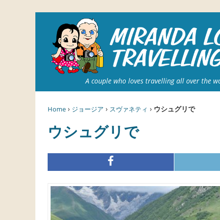
A couple who loves travelling all over the w
›
›
›
ウシュグリで
Home
ジョージア
スヴァネティ
ウシュグリで