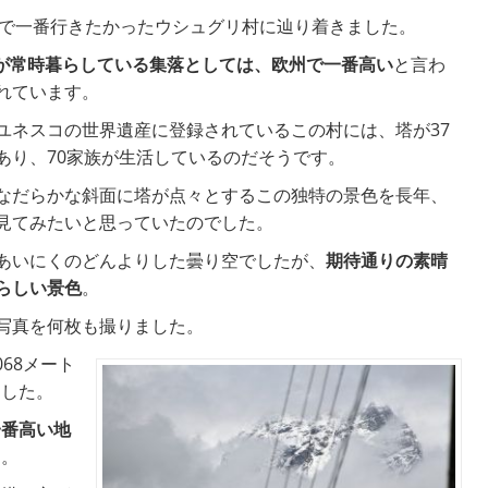
で一番行きたかったウシュグリ村に辿り着きました。
が常時暮らしている集落としては、欧州で一番高い
と言わ
れています。
ユネスコの世界遺産に登録されているこの村には、塔が37
あり、70家族が生活しているのだそうです。
なだらかな斜面に塔が点々とするこの独特の景色を長年、
見てみたいと思っていたのでした。
あいにくのどんよりした曇り空でしたが、
期待通りの素晴
らしい景色
。
写真を何枚も撮りました。
68メート
ました。
一番高い地
た。