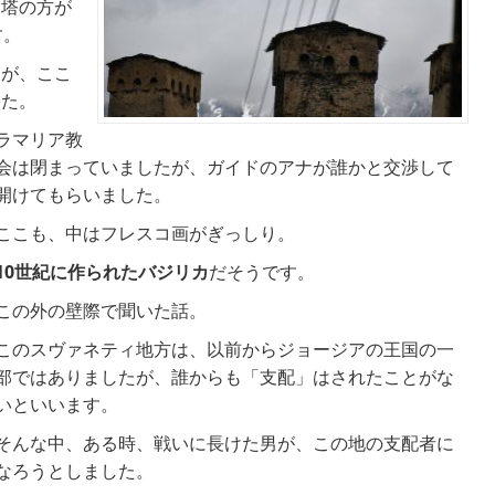
、塔の方が
す。
たが、ここ
した。
ラマリア教
会は閉まっていましたが、ガイドのアナが誰かと交渉して
開けてもらいました。
ここも、中はフレスコ画がぎっしり。
10世紀に作られたバジリカ
だそうです。
この外の壁際で聞いた話。
このスヴァネティ地方は、以前からジョージアの王国の一
部ではありましたが、誰からも「支配」はされたことがな
いといいます。
そんな中、ある時、戦いに長けた男が、この地の支配者に
なろうとしました。