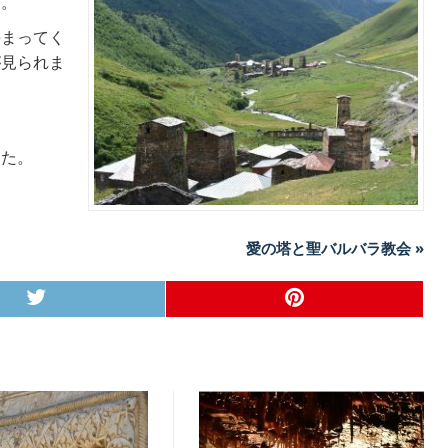
た。
停まってく
が見られま
した。
愛の塔と聖バルバラ教会 »