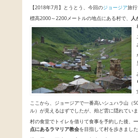
【2018年7月】とうとう、今回の
ジョージア
旅行
標高2000～2200メートルの地点にある村で、
人
ここから、ジョージアで一番高いシュハラ山（50
ル）が見えるはずでしたが、殆ど雲に隠れてい
村の食堂でトイレを借りて食事を予約した後、
点にあるラマリア教会
を目指して村を歩きまし