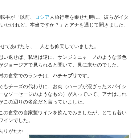
運転手が「以前、
ロシア
人旅行者を乗せた時に、彼らがイタ
ていたけれど、本当ですか？」とアナを通じて聞きました。
見せてあげたら、二人とも仰天していました。
思い返せば、
私達は逆に、サンジミニャーノのような景色
がジョージアで見られると聞いて、見に来たのでした。
村の食堂でのランチは、
ハチャプリ
です。
でもチーズの代わりに、お肉（ハーブが混ざったスパイシ
ーなソーセージのようなもの）が入っていて、アナはこれ
がこの辺りの名産だと言っていました。
この食堂の自家製ワインを飲んでみましたが、とても若い
ワインでした。
去りがたか