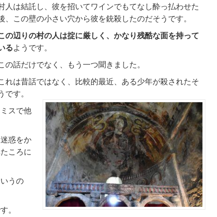
村人は結託し、彼を招いてワインでもてなし酔っ払わせた
後、この壁の小さい穴から彼を銃殺したのだそうです。
この辺りの村の人は掟に厳しく、かなり残酷な面を持って
いる
ようです。
この話だけでなく、もう一つ聞きました。
これは昔話ではなく、比較的最近、ある少年が殺されたそ
うです。
たミスで他
、迷惑をか
れたころに
というの
です。