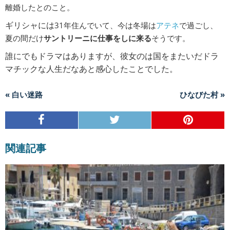
離婚したとのこと。
ギリシャには
31
年住んでいて、今は冬場は
アテネ
で過ごし、
夏の間だけ
サントリーニに仕事をしに来る
そうです。
誰にでもドラマはありますが、彼女のは国をまたいだドラ
マチックな人生だなあと感心したことでした。
« 白い迷路
ひなびた村 »
関連記事