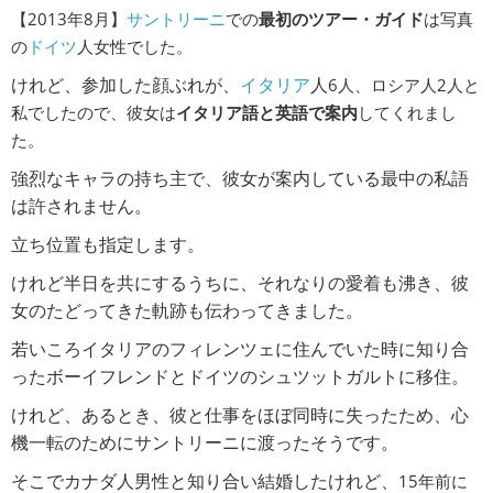
【2013年8月】
サントリーニ
での
最初のツアー・ガイド
は写真
の
ドイツ
人女性でした。
けれど、参加した顔ぶれが、
イタリア
人
6
人、ロシア人
2
人と
私でしたので、彼女は
イタリア語と英語で案内
してくれまし
た。
強烈なキャラの持ち主で、彼女が案内している最中の私語
は許されません。
立ち位置も指定します。
けれど半日を共にするうちに、それなりの愛着も沸き、彼
女のたどってきた軌跡も伝わってきました。
若いころイタリアのフィレンツェに住んでいた時に知り合
ったボーイフレンドとドイツのシュツットガルトに移住。
けれど、あるとき、彼と仕事をほぼ同時に失ったため、心
機一転のためにサントリーニに渡ったそうです。
そこでカナダ人男性と知り合い結婚したけれど、
15
年前に