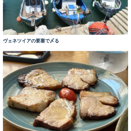
ヴェネツイアの要塞で〆る