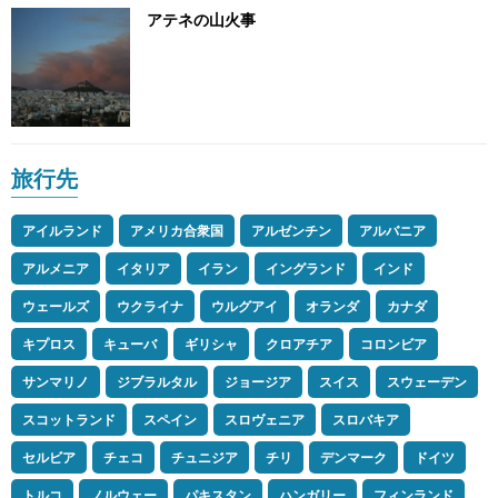
アテネの山火事
旅行先
アイルランド
アメリカ合衆国
アルゼンチン
アルバニア
アルメニア
イタリア
イラン
イングランド
インド
ウェールズ
ウクライナ
ウルグアイ
オランダ
カナダ
キプロス
キューバ
ギリシャ
クロアチア
コロンビア
サンマリノ
ジブラルタル
ジョージア
スイス
スウェーデン
スコットランド
スペイン
スロヴェニア
スロバキア
セルビア
チェコ
チュニジア
チリ
デンマーク
ドイツ
トルコ
ノルウェー
パキスタン
ハンガリー
フィンランド