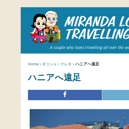
A couple who loves travelling all over the w
›
›
›
ハニアへ遠足
Home
ギリシャ
クレタ
ハニアへ遠足