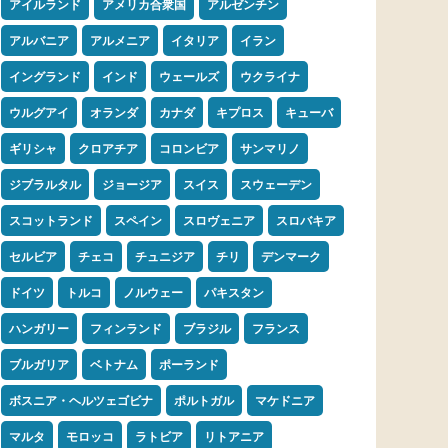
アイルランド
アメリカ合衆国
アルゼンチン
アルバニア
アルメニア
イタリア
イラン
イングランド
インド
ウェールズ
ウクライナ
ウルグアイ
オランダ
カナダ
キプロス
キューバ
ギリシャ
クロアチア
コロンビア
サンマリノ
ジブラルタル
ジョージア
スイス
スウェーデン
スコットランド
スペイン
スロヴェニア
スロバキア
セルビア
チェコ
チュニジア
チリ
デンマーク
ドイツ
トルコ
ノルウェー
パキスタン
ハンガリー
フィンランド
ブラジル
フランス
ブルガリア
ベトナム
ポーランド
ボスニア・ヘルツェゴビナ
ポルトガル
マケドニア
マルタ
モロッコ
ラトビア
リトアニア