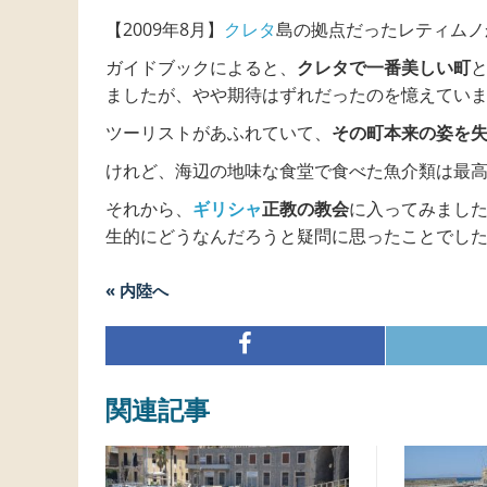
【2009年8月】
クレタ
島の拠点だったレティムノ
ガイドブックによると、
クレタで一番美しい町
ましたが、やや期待はずれだったのを憶えてい
ツーリストがあふれていて、
その町本来の姿を
けれど、海辺の地味な食堂で食べた魚介類は最
それから、
ギリシャ
正教の教会
に入ってみまし
生的にどうなんだろうと疑問に思ったことでし
« 内陸へ
関連記事