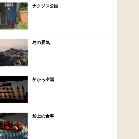
ナクソス公国
島の景気
船から夕陽
船上の食事