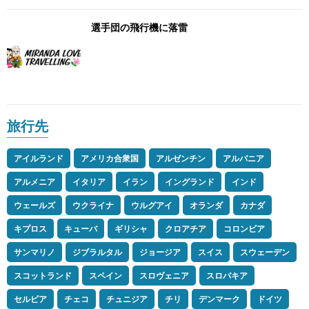
選手団の飛行機に落雷
旅行先
アイルランド
アメリカ合衆国
アルゼンチン
アルバニア
アルメニア
イタリア
イラン
イングランド
インド
ウェールズ
ウクライナ
ウルグアイ
オランダ
カナダ
キプロス
キューバ
ギリシャ
クロアチア
コロンビア
サンマリノ
ジブラルタル
ジョージア
スイス
スウェーデン
スコットランド
スペイン
スロヴェニア
スロバキア
セルビア
チェコ
チュニジア
チリ
デンマーク
ドイツ