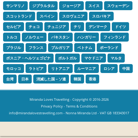
サンマリノ
ジブラルタル
ジョージア
スイス
スウェーデン
スコットランド
スペイン
スロヴェニア
スロバキア
セルビア
チェコ
チュニジア
チリ
デンマーク
ドイツ
トルコ
ノルウェー
パキスタン
ハンガリー
フィンランド
ブラジル
フランス
ブルガリア
ベトナム
ポーランド
ボスニア・ヘルツェゴビナ
ポルトガル
マケドニア
マルタ
モロッコ
ラトビア
リトアニア
ルーマニア
ロシア
中国
台湾
日本
消滅した国－ソ連
韓国
香港
Miranda Loves Travelling
- Copyright © 2016-2026
Privacy Policy
-
Terms & Conditions
info@mirandalovestravelling.com
- Nonna Miranda Ltd - VAT GB 183343017