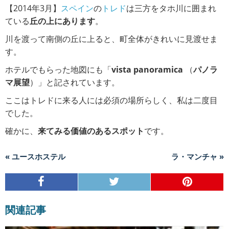
【2014年3月】
スペイン
の
トレド
は三方をタホ川に囲まれ
ている
丘の上にあります
。
川を渡って南側の丘に上ると、町全体がきれいに見渡せま
す。
ホテルでもらった地図にも「
vista panoramica
（
パノラ
マ展望
）」と記されています。
ここはトレドに来る人には必須の場所らしく、私は二度目
でした。
確かに、
来てみる価値のあるスポット
です。
« ユースホステル
ラ・マンチャ »
関連記事