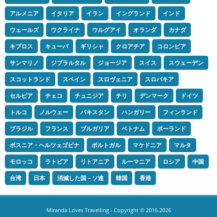
アルメニア
イタリア
イラン
イングランド
インド
ウェールズ
ウクライナ
ウルグアイ
オランダ
カナダ
キプロス
キューバ
ギリシャ
クロアチア
コロンビア
サンマリノ
ジブラルタル
ジョージア
スイス
スウェーデン
スコットランド
スペイン
スロヴェニア
スロバキア
セルビア
チェコ
チュニジア
チリ
デンマーク
ドイツ
トルコ
ノルウェー
パキスタン
ハンガリー
フィンランド
ブラジル
フランス
ブルガリア
ベトナム
ポーランド
ボスニア・ヘルツェゴビナ
ポルトガル
マケドニア
マルタ
モロッコ
ラトビア
リトアニア
ルーマニア
ロシア
中国
台湾
日本
消滅した国－ソ連
韓国
香港
Miranda Loves Travelling
- Copyright © 2016-2026