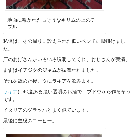
地面に敷かれた古そうなキリムの上のテー
ブル
私達は、その周りに設えられた低いベンチに腰掛けまし
た。
店のおばさんがいろいろ説明してくれ、おじさんが実演。
まずは
イチジクのジャム
が振舞われました。
それを舐めた後、次に
ラキア
を飲みます。
ラキア
は40度ある強い透明のお酒で、ブドウから作るそう
です。
イタリアのグラッパとよく似ています。
最後に主役のコーヒー。