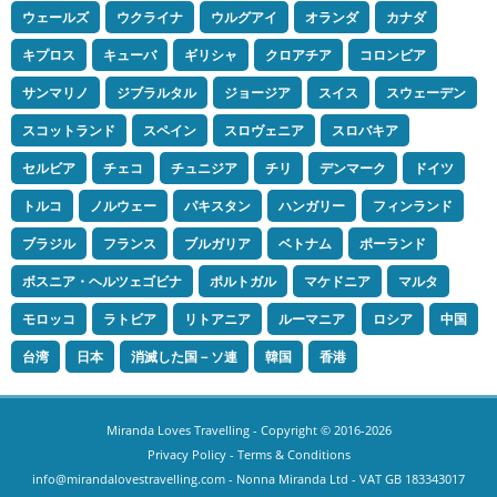
ウェールズ
ウクライナ
ウルグアイ
オランダ
カナダ
キプロス
キューバ
ギリシャ
クロアチア
コロンビア
サンマリノ
ジブラルタル
ジョージア
スイス
スウェーデン
スコットランド
スペイン
スロヴェニア
スロバキア
セルビア
チェコ
チュニジア
チリ
デンマーク
ドイツ
トルコ
ノルウェー
パキスタン
ハンガリー
フィンランド
ブラジル
フランス
ブルガリア
ベトナム
ポーランド
ボスニア・ヘルツェゴビナ
ポルトガル
マケドニア
マルタ
モロッコ
ラトビア
リトアニア
ルーマニア
ロシア
中国
台湾
日本
消滅した国－ソ連
韓国
香港
Miranda Loves Travelling
- Copyright © 2016-2026
Privacy Policy
-
Terms & Conditions
info@mirandalovestravelling.com
- Nonna Miranda Ltd - VAT GB 183343017