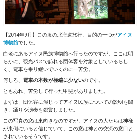
【2014年9月】この度の北海道旅行、目的の一つが
アイヌ
博物館
でした。
白老にあるアイヌ民族博物館へ行ったのですが、ここは明
らかに、観光バスで訪れる団体客を対象としているらし
く、電車を乗り継いでいくのに一苦労。
何しろ、
電車の本数が極端に少ない
のです。
ともあれ、苦労して行った甲斐がありました。
まずは、団体客に混じってアイヌ民族についての説明を聞
き、踊りや演奏を鑑賞しました。
この写真の窓は東向きなのですが、アイヌの人たちは神様
が東側にいると信じていて、この窓は神との交流の窓口と
されているそうです。