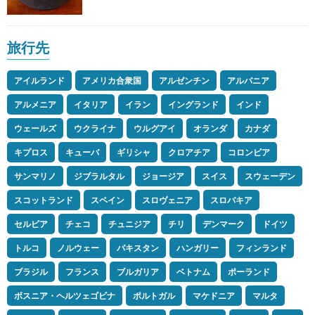
旅行先
アイルランド
アメリカ合衆国
アルゼンチン
アルバニア
アルメニア
イタリア
イラン
イングランド
インド
ウェールズ
ウクライナ
ウルグアイ
オランダ
カナダ
キプロス
キューバ
ギリシャ
クロアチア
コロンビア
サンマリノ
ジブラルタル
ジョージア
スイス
スウェーデン
スコットランド
スペイン
スロヴェニア
スロバキア
セルビア
チェコ
チュニジア
チリ
デンマーク
ドイツ
トルコ
ノルウェー
パキスタン
ハンガリー
フィンランド
ブラジル
フランス
ブルガリア
ベトナム
ポーランド
ボスニア・ヘルツェゴビナ
ポルトガル
マケドニア
マルタ