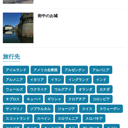
街中のお城
旅行先
アイルランド
アメリカ合衆国
アルゼンチン
アルバニア
アルメニア
イタリア
イラン
イングランド
インド
ウェールズ
ウクライナ
ウルグアイ
オランダ
カナダ
キプロス
キューバ
ギリシャ
クロアチア
コロンビア
サンマリノ
ジブラルタル
ジョージア
スイス
スウェーデン
スコットランド
スペイン
スロヴェニア
スロバキア