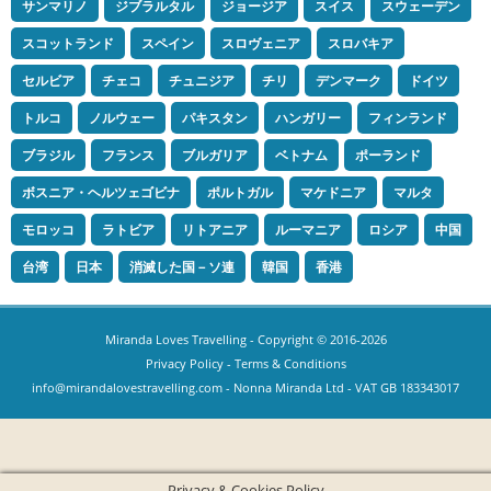
サンマリノ
ジブラルタル
ジョージア
スイス
スウェーデン
スコットランド
スペイン
スロヴェニア
スロバキア
セルビア
チェコ
チュニジア
チリ
デンマーク
ドイツ
トルコ
ノルウェー
パキスタン
ハンガリー
フィンランド
ブラジル
フランス
ブルガリア
ベトナム
ポーランド
ボスニア・ヘルツェゴビナ
ポルトガル
マケドニア
マルタ
モロッコ
ラトビア
リトアニア
ルーマニア
ロシア
中国
台湾
日本
消滅した国－ソ連
韓国
香港
Miranda Loves Travelling
- Copyright © 2016-2026
Privacy Policy
-
Terms & Conditions
info@mirandalovestravelling.com
- Nonna Miranda Ltd - VAT GB 183343017
Privacy & Cookies Policy