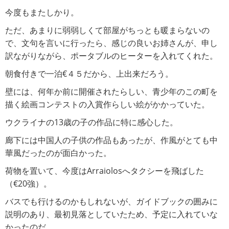
今度もまたしかり。
ただ、あまりに弱弱しくて部屋がちっとも暖まらないの
で、文句を言いに行ったら、感じの良いお姉さんが、申し
訳ながりながら、ポータブルのヒーターを入れてくれた。
朝食付きで一泊€４５だから、上出来だろう。
壁には、何年か前に開催されたらしい、青少年のこの町を
描く絵画コンテストの入賞作らしい絵がかかっていた。
ウクライナの13歳の子の作品に特に感心した。
廊下には中国人の子供の作品もあったが、作風がとても中
華風だったのが面白かった。
荷物を置いて、今度はArraiolosへタクシーを飛ばした
（€20強）。
バスでも行けるのかもしれないが、ガイドブックの囲みに
説明のあり、最初見落としていたため、予定に入れていな
かったのだ。