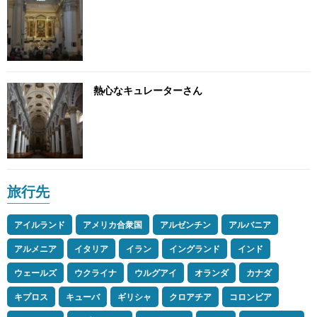
熱心なキュレーターさん
旅行先
アイルランド
アメリカ合衆国
アルゼンチン
アルバニア
アルメニア
イタリア
イラン
イングランド
インド
ウェールズ
ウクライナ
ウルグアイ
オランダ
カナダ
キプロス
キューバ
ギリシャ
クロアチア
コロンビア