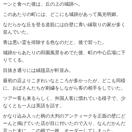
ーンと食べた後は、丘の上の城跡へ。
このあたりの町には、どこにも城跡があって風光明媚。
なだらかな丘を登る道筋には白壁に青い縁取りの家が多く
並んでいた。
青は悪い霊を排除する色なのだと、後で習った。
城跡からあたりの田園風景をめでた後、町の中心広場に下
りてくる。
目抜き通りには絨毯店が軒並み。
最初の店よりこぎれいなところが多かったが、どこも同様
に、おばさんたちが刺繍をしながら客の相手をしていた。
ツアー客も来るらしく、外国人客に慣れている様子で、少
なくとも一人は英語を話す。
かなり込み入った柄の大判のアンティークを正面の壁にど
ーんと掲げていた店が目に付いたので入り、なんだかんだ
言った末に、この柄で一枚、オーダーしてしまった。