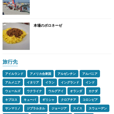
本場のボロネーゼ
旅行先
アイルランド
アメリカ合衆国
アルゼンチン
アルバニア
アルメニア
イタリア
イラン
イングランド
インド
ウェールズ
ウクライナ
ウルグアイ
オランダ
カナダ
キプロス
キューバ
ギリシャ
クロアチア
コロンビア
サンマリノ
ジブラルタル
ジョージア
スイス
スウェーデン