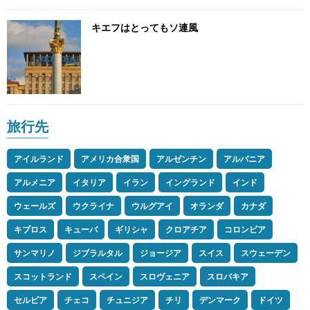
キエフはとってもソ連風
旅行先
アイルランド
アメリカ合衆国
アルゼンチン
アルバニア
アルメニア
イタリア
イラン
イングランド
インド
ウェールズ
ウクライナ
ウルグアイ
オランダ
カナダ
キプロス
キューバ
ギリシャ
クロアチア
コロンビア
サンマリノ
ジブラルタル
ジョージア
スイス
スウェーデン
スコットランド
スペイン
スロヴェニア
スロバキア
セルビア
チェコ
チュニジア
チリ
デンマーク
ドイツ