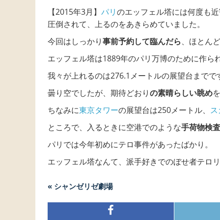
【2015年3月】
パリ
のエッフェル塔には何度も近
圧倒されて、上るのをあきらめていました。
今回はしっかり
事前予約して臨んだら
、ほとん
エッフェル塔は1889年のパリ万博のために作ら
我々が上れるのは276.1メートルの展望台までで
曇り空でしたが、期待どおり
の素晴らしい眺め
ちなみに
東京タワー
の展望台は250メートル、
ス
ところで、入るときに空港でのような
手荷物検
パリでは今年初めにテロ事件があったばかり。
エッフェル塔なんて、派手好きでのぼせ者テロ
« シャンゼリゼ劇場