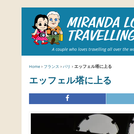
A couple who loves travelling all over the w
›
›
›
エッフェル塔に上る
Home
フランス
パリ
エッフェル塔に上る