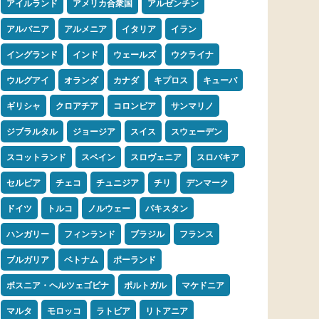
アイルランド
アメリカ合衆国
アルゼンチン
アルバニア
アルメニア
イタリア
イラン
イングランド
インド
ウェールズ
ウクライナ
ウルグアイ
オランダ
カナダ
キプロス
キューバ
ギリシャ
クロアチア
コロンビア
サンマリノ
ジブラルタル
ジョージア
スイス
スウェーデン
スコットランド
スペイン
スロヴェニア
スロバキア
セルビア
チェコ
チュニジア
チリ
デンマーク
ドイツ
トルコ
ノルウェー
パキスタン
ハンガリー
フィンランド
ブラジル
フランス
ブルガリア
ベトナム
ポーランド
ボスニア・ヘルツェゴビナ
ポルトガル
マケドニア
マルタ
モロッコ
ラトビア
リトアニア