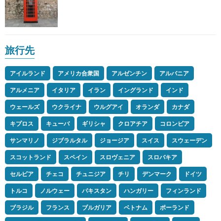
旅行先
アイルランド
アメリカ合衆国
アルゼンチン
アルバニア
アルメニア
イタリア
イラン
イングランド
インド
ウェールズ
ウクライナ
ウルグアイ
オランダ
カナダ
キプロス
キューバ
ギリシャ
クロアチア
コロンビア
サンマリノ
ジブラルタル
ジョージア
スイス
スウェーデン
スコットランド
スペイン
スロヴェニア
スロバキア
セルビア
チェコ
チュニジア
チリ
デンマーク
ドイツ
トルコ
ノルウェー
パキスタン
ハンガリー
フィンランド
ブラジル
フランス
ブルガリア
ベトナム
ポーランド