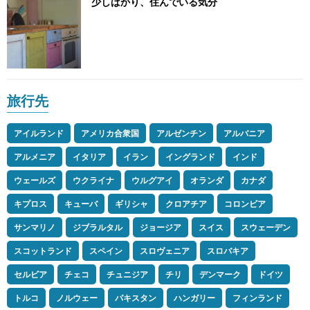
少しばかり、住んでいる気分
旅行先
アイルランド
アメリカ合衆国
アルゼンチン
アルバニア
アルメニア
イタリア
イラン
イングランド
インド
ウェールズ
ウクライナ
ウルグアイ
オランダ
カナダ
キプロス
キューバ
ギリシャ
クロアチア
コロンビア
サンマリノ
ジブラルタル
ジョージア
スイス
スウェーデン
スコットランド
スペイン
スロヴェニア
スロバキア
セルビア
チェコ
チュニジア
チリ
デンマーク
ドイツ
トルコ
ノルウェー
パキスタン
ハンガリー
フィンランド