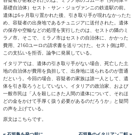
容疑者が射殺されたのは、ミラノ県のコムーネ（共同体＝
基礎自治体）セスト・サン・ジョヴァンニの鉄道駅の前。
遺体は6ヶ月取り置かれた後、引き取り手が現れなかったた
め、容疑者の出身地であるチュニジアに送付された。遺体
の保存や空輸などの処理を実行したのは、セストの隣のミ
ラノ市。そこで、ミラノ市はセストの自治体に、かかった
費用、2160ユーロの請求書を送りつけた。セスト側は即、
この支払いを拒否。論争に発展している。
イタリアでは、遺体の引き取り手がない場合、死亡した土
地の自治体が費用を負担して、出身地に送られるのが普通
だという。今回の場合、容疑者の家族は誰一人として、遺
体を引き取ろうとしていない。イタリアの政治家、および
一般市民は「人を殺しにきた人間の遺体について、それほ
どの金をかけて手厚く扱う必要があるのだろうか」と疑問
の声を上げている。
原文はこちらです。
« 石垣島を発つ前に
石垣島のイタリアン二軒 »