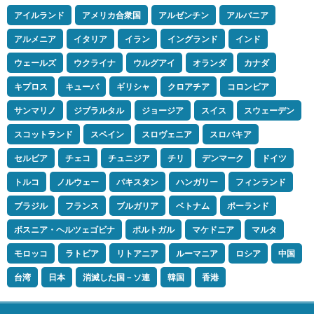
アイルランド
アメリカ合衆国
アルゼンチン
アルバニア
アルメニア
イタリア
イラン
イングランド
インド
ウェールズ
ウクライナ
ウルグアイ
オランダ
カナダ
キプロス
キューバ
ギリシャ
クロアチア
コロンビア
サンマリノ
ジブラルタル
ジョージア
スイス
スウェーデン
スコットランド
スペイン
スロヴェニア
スロバキア
セルビア
チェコ
チュニジア
チリ
デンマーク
ドイツ
トルコ
ノルウェー
パキスタン
ハンガリー
フィンランド
ブラジル
フランス
ブルガリア
ベトナム
ポーランド
ボスニア・ヘルツェゴビナ
ポルトガル
マケドニア
マルタ
モロッコ
ラトビア
リトアニア
ルーマニア
ロシア
中国
台湾
日本
消滅した国－ソ連
韓国
香港