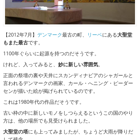
【2012年7月】
デンマーク
最古の町、
リーベ
にある
大聖堂
もまた最古
です。
1100年ぐらいに起源を持つのだそうです。
けれど、入ってみると、
妙に新しい雰囲気
。
正面の祭壇の裏や天井にスカンディナビアのシャガールと
言われるデンマークの画家、カール・へニング・ピーダー
センが描いた絵が掲げられているのです。
これは1980年代の作品だそうです。
古い枠の中に新しいモノをしつらえるというこの国のやり
方は、他の場所でも見受けられました。
大聖堂の塔
にも上ってみましたが、ちょうど大雨が降りだ
して残念。