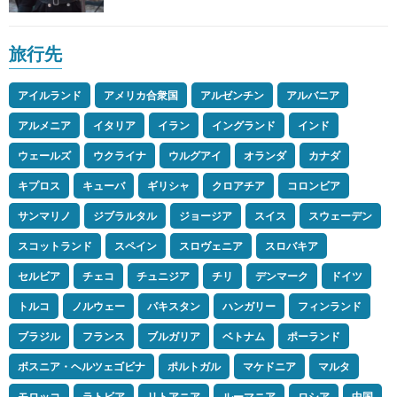
旅行先
アイルランド
アメリカ合衆国
アルゼンチン
アルバニア
アルメニア
イタリア
イラン
イングランド
インド
ウェールズ
ウクライナ
ウルグアイ
オランダ
カナダ
キプロス
キューバ
ギリシャ
クロアチア
コロンビア
サンマリノ
ジブラルタル
ジョージア
スイス
スウェーデン
スコットランド
スペイン
スロヴェニア
スロバキア
セルビア
チェコ
チュニジア
チリ
デンマーク
ドイツ
トルコ
ノルウェー
パキスタン
ハンガリー
フィンランド
ブラジル
フランス
ブルガリア
ベトナム
ポーランド
ボスニア・ヘルツェゴビナ
ポルトガル
マケドニア
マルタ
モロッコ
ラトビア
リトアニア
ルーマニア
ロシア
中国