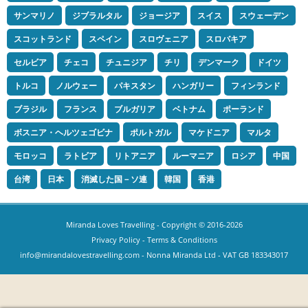
サンマリノ
ジブラルタル
ジョージア
スイス
スウェーデン
スコットランド
スペイン
スロヴェニア
スロバキア
セルビア
チェコ
チュニジア
チリ
デンマーク
ドイツ
トルコ
ノルウェー
パキスタン
ハンガリー
フィンランド
ブラジル
フランス
ブルガリア
ベトナム
ポーランド
ボスニア・ヘルツェゴビナ
ポルトガル
マケドニア
マルタ
モロッコ
ラトビア
リトアニア
ルーマニア
ロシア
中国
台湾
日本
消滅した国－ソ連
韓国
香港
Miranda Loves Travelling
- Copyright © 2016-2026
Privacy Policy
-
Terms & Conditions
info@mirandalovestravelling.com
- Nonna Miranda Ltd - VAT GB 183343017