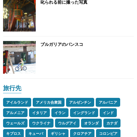
叱られる前に撮った写真
ブルガリアのバンスコ
旅行先
アイルランド
アメリカ合衆国
アルゼンチン
アルバニア
アルメニア
イタリア
イラン
イングランド
インド
ウェールズ
ウクライナ
ウルグアイ
オランダ
カナダ
キプロス
キューバ
ギリシャ
クロアチア
コロンビア