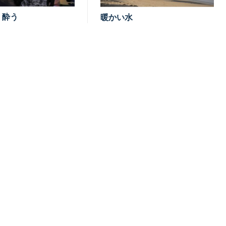
く酔う
暖かい水