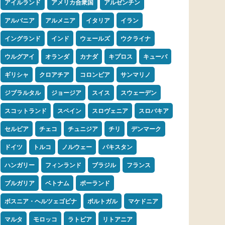
アイルランド
アメリカ合衆国
アルゼンチン
アルバニア
アルメニア
イタリア
イラン
イングランド
インド
ウェールズ
ウクライナ
ウルグアイ
オランダ
カナダ
キプロス
キューバ
ギリシャ
クロアチア
コロンビア
サンマリノ
ジブラルタル
ジョージア
スイス
スウェーデン
スコットランド
スペイン
スロヴェニア
スロバキア
セルビア
チェコ
チュニジア
チリ
デンマーク
ドイツ
トルコ
ノルウェー
パキスタン
ハンガリー
フィンランド
ブラジル
フランス
ブルガリア
ベトナム
ポーランド
ボスニア・ヘルツェゴビナ
ポルトガル
マケドニア
マルタ
モロッコ
ラトビア
リトアニア