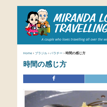
A couple who loves travelling all over the w
›
›
›
時間の感じ方
Home
ブラジル
パラチー
時間の感じ方