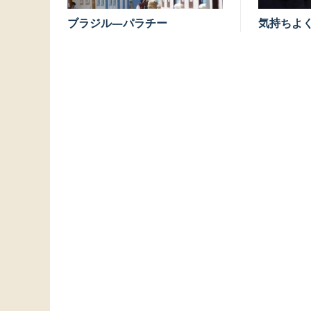
ブラジル―パラチー
気持ちよ