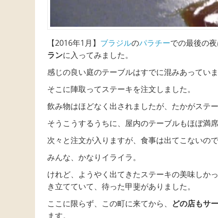
【2016年1月】
ブラジル
の
パラチー
での最後の夜
ラン
に入ってみました。
感じの良い庭のテーブルはすでに混みあってい
そこに陣取ってステーキを注文しました。
飲み物はほどなく出されましたが、たかがステ
そうこうするうちに、屋内のテーブルもほぼ満
次々と注文が入りますが、食事は出てこないの
みんな、かなりイライラ。
けれど、ようやく出てきたステーキの美味しか
き立てていて、待った甲斐がありました。
ここに限らず、この町に来てから、
どの店もサ
ます。