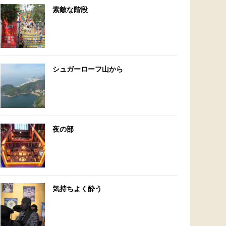
素敵な階段
シュガーローフ山から
夜の部
気持ちよく酔う