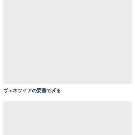
ヴェネツイアの要塞で〆る