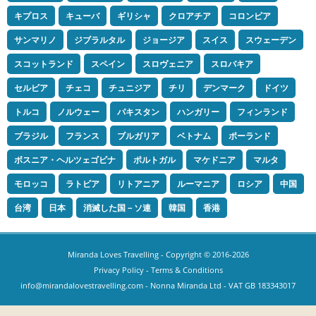
キプロス
キューバ
ギリシャ
クロアチア
コロンビア
サンマリノ
ジブラルタル
ジョージア
スイス
スウェーデン
スコットランド
スペイン
スロヴェニア
スロバキア
セルビア
チェコ
チュニジア
チリ
デンマーク
ドイツ
トルコ
ノルウェー
パキスタン
ハンガリー
フィンランド
ブラジル
フランス
ブルガリア
ベトナム
ポーランド
ボスニア・ヘルツェゴビナ
ポルトガル
マケドニア
マルタ
モロッコ
ラトビア
リトアニア
ルーマニア
ロシア
中国
台湾
日本
消滅した国－ソ連
韓国
香港
Miranda Loves Travelling
- Copyright © 2016-2026
Privacy Policy
-
Terms & Conditions
info@mirandalovestravelling.com
- Nonna Miranda Ltd - VAT GB 183343017