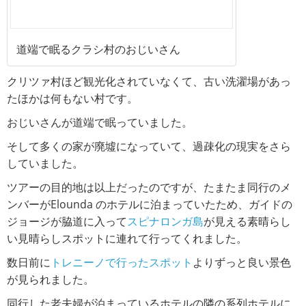
道端で眠るクラシ村のおじいさん
クリツァ村ほど観光化されていなくて、古い洗濯場があっ
たほかは何もない村です。
おじいさんが道端で眠っていました。
そして多くの家が廃墟になっていて、過疎化の現実をさら
していました。
ツアーの目的地は以上だったのですが、たまたま同行のメ
ンバーがElounda のホテルに泊まっていたため、ガイドの
ジョージが脇道に入って
スピナロンガ島
が見える素晴らし
い見晴らしスポットに連れて行ってくれました。
数日前に
トレニーノで行ったスポット
よりずっと良い景色
が見られました。
同行した老夫婦が泊まっているホテルの隣の系列ホテルに