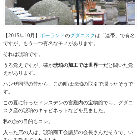
【2015年10月】
ポーランド
の
グダニスク
は「連帯」で有名
ですが、もう一つ有名なモノがあります。
それは琥珀です。
うろ覚えですが、確か
琥珀の加工では世界一だ
と聞いた覚
えがあります。
ハンザ同盟の昔から、この町は琥珀の取引で潤ったそうで
す。
この夏に行ったドレスデンの宮殿内の宝物館でも、グダニ
スク産の琥珀のキャビネットなどを見ました。
私の旅の目的もコレ。
入った店の人は、琥珀商工会議所の会長さんだそうで、い