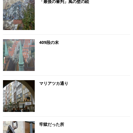
「最後の審判」風の壁の絵
409段の末
マリアツカ通り
牢獄だった所