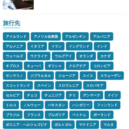
旅行先
アイルランド
アメリカ合衆国
アルゼンチン
アルバニア
アルメニア
イタリア
イラン
イングランド
インド
ウェールズ
ウクライナ
ウルグアイ
オランダ
カナダ
キプロス
キューバ
ギリシャ
クロアチア
コロンビア
サンマリノ
ジブラルタル
ジョージア
スイス
スウェーデン
スコットランド
スペイン
スロヴェニア
スロバキア
セルビア
チェコ
チュニジア
チリ
デンマーク
ドイツ
トルコ
ノルウェー
パキスタン
ハンガリー
フィンランド
ブラジル
フランス
ブルガリア
ベトナム
ポーランド
ボスニア・ヘルツェゴビナ
ポルトガル
マケドニア
マルタ