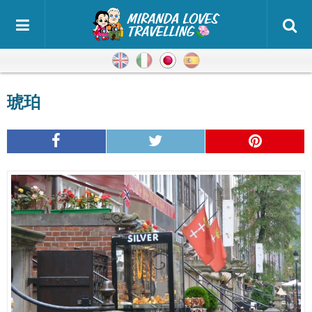
英語
イタリア語
日本語
スペイン語
琥珀