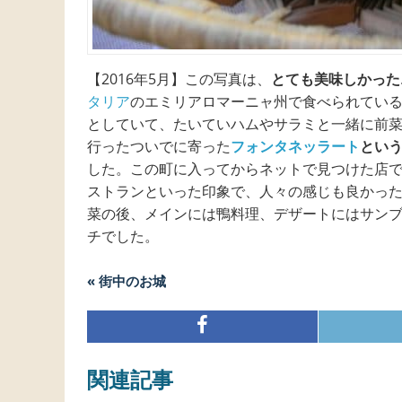
【2016年5月】この写真は、
とても美味しかった
タリア
のエミリアロマーニャ州で食べられてい
としていて、たいていハムやサラミと一緒に前
行ったついでに寄った
フォンタネッラート
という町
した。この町に入ってからネットで見つけた店
ストランといった印象で、人々の感じも良かっ
菜の後、メインには鴨料理、デザートにはサン
チでした。
« 街中のお城
関連記事