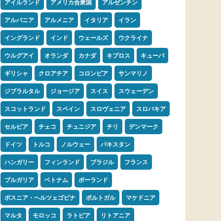
アイルランド
アメリカ合衆国
アルゼンチン
アルバニア
アルメニア
イタリア
イラン
イングランド
インド
ウェールズ
ウクライナ
ウルグアイ
オランダ
カナダ
キプロス
キューバ
ギリシャ
クロアチア
コロンビア
サンマリノ
ジブラルタル
ジョージア
スイス
スウェーデン
スコットランド
スペイン
スロヴェニア
スロバキア
セルビア
チェコ
チュニジア
チリ
デンマーク
ドイツ
トルコ
ノルウェー
パキスタン
ハンガリー
フィンランド
ブラジル
フランス
ブルガリア
ベトナム
ポーランド
ボスニア・ヘルツェゴビナ
ポルトガル
マケドニア
マルタ
モロッコ
ラトビア
リトアニア