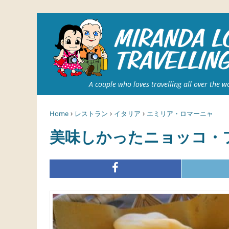
A couple who loves travelling all over the w
›
›
›
Home
レストラン
イタリア
エミリア・ロマーニャ
美味しかったニョッコ・