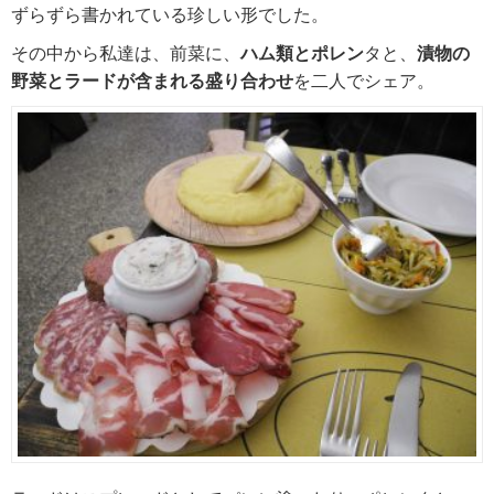
ずらずら書かれている珍しい形でした。
その中から私達は、前菜に、
ハム類とポレン
タと、
漬物の
野菜とラードが含まれる盛り合わせ
を二人でシェア。