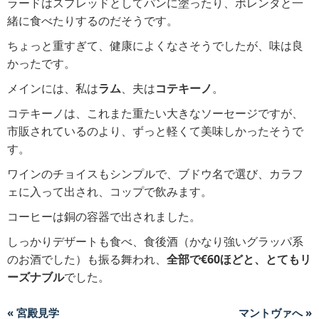
ラードはスプレッドとしてパンに塗ったり、ポレンタと一
緒に食べたりするのだそうです。
ちょっと重すぎて、健康によくなさそうでしたが、味は良
かったです。
メインには、私は
ラム
、夫は
コテキーノ
。
コテキーノは、これまた重たい大きなソーセージですが、
市販されているのより、ずっと軽くて美味しかったそうで
す。
ワインのチョイスもシンプルで、ブドウ名で選び、カラフ
ェに入って出され、コップで飲みます。
コーヒーは銅の容器で出されました。
しっかりデザートも食べ、食後酒（かなり強いグラッパ系
のお酒でした）も振る舞われ、
全部で€60ほどと、とてもリ
ーズナブル
でした。
« 宮殿見学
マントヴァへ »