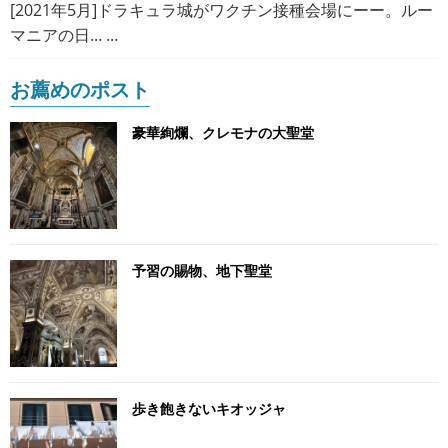
[2021年5月]ドラキュラ城がワクチン接種会場にーー。ルー
マニアの日... ...
お薦めのポスト
豪華絢爛、クレモナの大聖堂
予習の賜物、地下聖堂
歩き飽きないキオッジャ