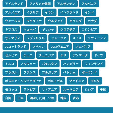
アイルランド
アメリカ合衆国
アルゼンチン
アルバニア
アルメニア
イタリア
イラン
イングランド
インド
ウェールズ
ウクライナ
ウルグアイ
オランダ
カナダ
キプロス
キューバ
ギリシャ
クロアチア
コロンビア
サンマリノ
ジブラルタル
ジョージア
スイス
スウェーデン
スコットランド
スペイン
スロヴェニア
スロバキア
セルビア
チェコ
チュニジア
チリ
デンマーク
ドイツ
トルコ
ノルウェー
パキスタン
ハンガリー
フィンランド
ブラジル
フランス
ブルガリア
ベトナム
ポーランド
ボスニア・ヘルツェゴビナ
ポルトガル
マケドニア
マルタ
モロッコ
ラトビア
リトアニア
ルーマニア
ロシア
中国
台湾
日本
消滅した国－ソ連
韓国
香港