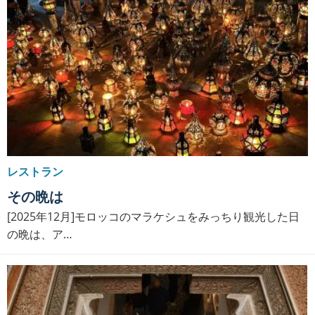
レストラン
その晩は
[2025年12月]モロッコのマラケシュをみっちり観光した日
の晩は、ア…