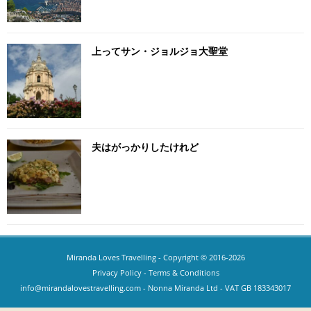
上ってサン・ジョルジョ大聖堂
夫はがっかりしたけれど
Miranda Loves Travelling
- Copyright © 2016-2026
Privacy Policy
-
Terms & Conditions
info@mirandalovestravelling.com
- Nonna Miranda Ltd - VAT GB 183343017