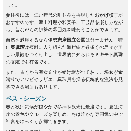
ます。
参拝後には、江戸時代の町並みを再現した
おかげ横丁
が
おすすめです。郷土料理や和菓子、工芸品を楽しみなが
ら、昔ながらの伊勢の雰囲気を味わうことができます。
自然を満喫するなら
伊勢志摩国立公園
は外せません。特
に
英虞湾
は複雑に入り組んだ海岸線と数多くの島々が美
しい景観をつくり出し、世界的に知られる
ミキモト真珠
の養殖でも有名です。
また、古くから海女文化が受け継がれており、
海女
が素
潜りでアワビやサザエ、真珠貝を採る伝統的な漁法を見
学できる場所もあります。
ベストシーズン
春と秋は気候が穏やかで参拝や観光に最適です。夏は海
岸の景色やクルーズを楽しめ、冬は静かな雰囲気の中で
神宮をゆっくり参拝できます。