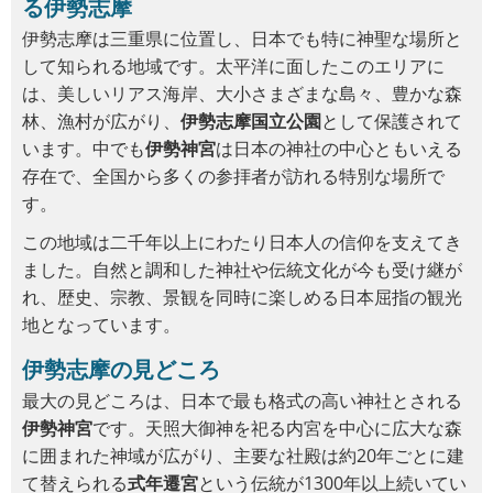
る伊勢志摩
伊勢志摩は三重県に位置し、日本でも特に神聖な場所と
して知られる地域です。太平洋に面したこのエリアに
は、美しいリアス海岸、大小さまざまな島々、豊かな森
林、漁村が広がり、
伊勢志摩国立公園
として保護されて
います。中でも
伊勢神宮
は日本の神社の中心ともいえる
存在で、全国から多くの参拝者が訪れる特別な場所で
す。
この地域は二千年以上にわたり日本人の信仰を支えてき
ました。自然と調和した神社や伝統文化が今も受け継が
れ、歴史、宗教、景観を同時に楽しめる日本屈指の観光
地となっています。
伊勢志摩の見どころ
最大の見どころは、日本で最も格式の高い神社とされる
伊勢神宮
です。天照大御神を祀る内宮を中心に広大な森
に囲まれた神域が広がり、主要な社殿は約20年ごとに建
て替えられる
式年遷宮
という伝統が1300年以上続いてい