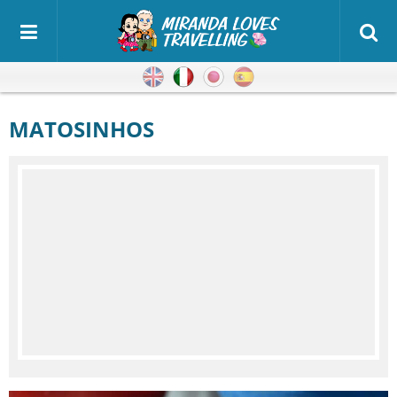
Inglese
Italiano
Giapponese
Spagnolo
MATOSINHOS