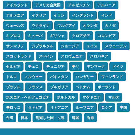
アイルランド
アメリカ合衆国
アルゼンチン
アルバニア
アルメニア
イタリア
イラン
イングランド
インド
ウェールズ
ウクライナ
ウルグアイ
オランダ
カナダ
キプロス
キューバ
ギリシャ
クロアチア
コロンビア
サンマリノ
ジブラルタル
ジョージア
スイス
スウェーデン
スコットランド
スペイン
スロヴェニア
スロバキア
セルビア
チェコ
チュニジア
チリ
デンマーク
ドイツ
トルコ
ノルウェー
パキスタン
ハンガリー
フィンランド
ブラジル
フランス
ブルガリア
ベトナム
ポーランド
ボスニア・ヘルツェゴビナ
ポルトガル
マケドニア
マルタ
モロッコ
ラトビア
リトアニア
ルーマニア
ロシア
中国
台湾
日本
消滅した国－ソ連
韓国
香港