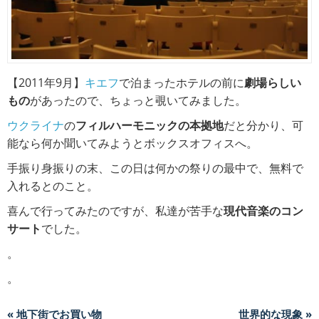
【2011年9月】
キエフ
で泊まったホテルの前に
劇場らしい
もの
があったので、ちょっと覗いてみました。
ウクライナ
の
フィルハーモニックの本拠地
だと分かり、可
能なら何か聞いてみようとボックスオフィスへ。
手振り身振りの末、この日は何かの祭りの最中で、無料で
入れるとのこと。
喜んで行ってみたのですが、私達が苦手な
現代音楽のコン
サート
でした。
。
。
« 地下街でお買い物
世界的な現象 »