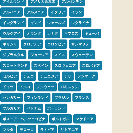
アイルランド
アメリカ合衆国
アルゼンチン
アルバニア
アルメニア
イタリア
イラン
イングランド
インド
ウェールズ
ウクライナ
ウルグアイ
オランダ
カナダ
キプロス
キューバ
ギリシャ
クロアチア
コロンビア
サンマリノ
ジブラルタル
ジョージア
スイス
スウェーデン
スコットランド
スペイン
スロヴェニア
スロバキア
セルビア
チェコ
チュニジア
チリ
デンマーク
ドイツ
トルコ
ノルウェー
パキスタン
ハンガリー
フィンランド
ブラジル
フランス
ブルガリア
ベトナム
ポーランド
ボスニア・ヘルツェゴビナ
ポルトガル
マケドニア
マルタ
モロッコ
ラトビア
リトアニア