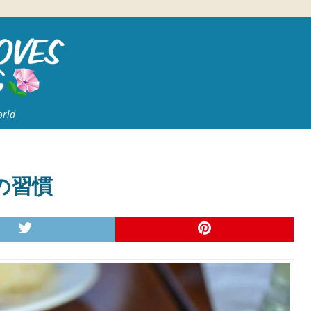
orld
の習慣