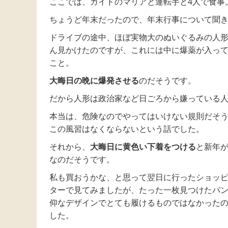
ここでは、ガイドのマリアと運転手と4人で食事
ちょうど年末だったので、年末行事について聞
ドライブの途中、ほぼ実物大のぬいぐるみの人
ん見かけたのですが、これには中に爆薬が入っ
こと。
大晦日の晩に爆発させる
のだそうです。
だから人形は政治家など日ごろから嫌っている
本当は、危険なのでやってはいけない規則だそ
この風習はなくならないという話でした。
それから、
大晦日に黄色い下着をつける
と新年
なのだそうです。
私も買おうかな、と思って翌日に行ったショッ
ターで見てみましたが、たった一枚見つけたパ
仰なデザインでとても履けるものではなかった
した。