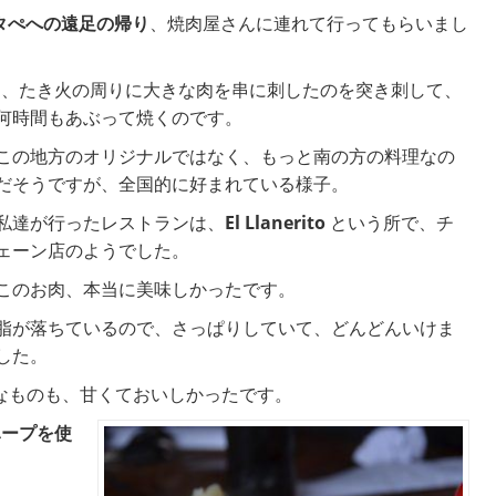
タぺへの遠足の帰り
、焼肉屋さんに連れて行ってもらいまし
は、たき火の周りに大きな肉を串に刺したのを突き刺して、
何時間もあぶって焼くのです。
この地方のオリジナルではなく、もっと南の方の料理なの
だそうですが、全国的に好まれている様子。
私達が行ったレストランは、
El Llanerito
という所で、チ
ェーン店のようでした。
このお肉、本当に美味しかったです。
脂が落ちているので、さっぱりしていて、どんどんいけま
した。
なものも、甘くておいしかったです。
ハープを使