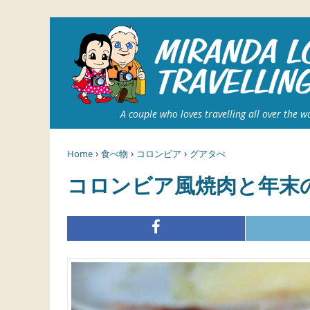
A couple who loves travelling all over the w
›
›
›
Home
食べ物
コロンビア
グアタぺ
コロンビア風焼肉と年末