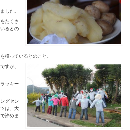
。
きました。
形をたくさ
ているとの
人を模っているとのこと。
うですが、
がラッキー
ピングセン
ンツは、大
ので諦めま