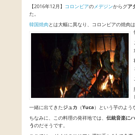
【2016年12月】
コロンビア
の
メデジン
からグ
ア
た。
韓国焼肉
とは大幅に異なり、コロンビアの焼肉
一緒に出てきた
ジュカ
（
Yuca
）という芋のよう
ちなみに、この料理の発祥地では、
伝統音楽に
う
のだそうです。