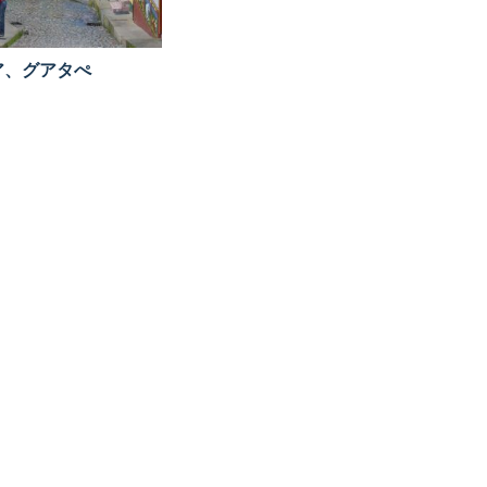
ア、グアタぺ