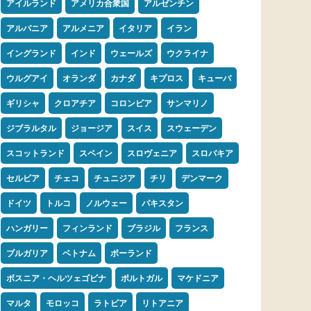
アイルランド
アメリカ合衆国
アルゼンチン
アルバニア
アルメニア
イタリア
イラン
イングランド
インド
ウェールズ
ウクライナ
ウルグアイ
オランダ
カナダ
キプロス
キューバ
ギリシャ
クロアチア
コロンビア
サンマリノ
ジブラルタル
ジョージア
スイス
スウェーデン
スコットランド
スペイン
スロヴェニア
スロバキア
セルビア
チェコ
チュニジア
チリ
デンマーク
ドイツ
トルコ
ノルウェー
パキスタン
ハンガリー
フィンランド
ブラジル
フランス
ブルガリア
ベトナム
ポーランド
ボスニア・ヘルツェゴビナ
ポルトガル
マケドニア
マルタ
モロッコ
ラトビア
リトアニア