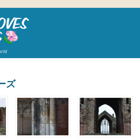
orld
ーズ