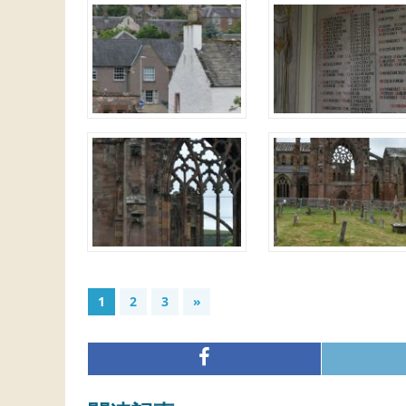
1
2
3
»