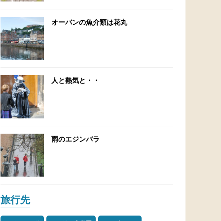
オーバンの魚介類は花丸
人と熱気と・・
雨のエジンバラ
旅行先