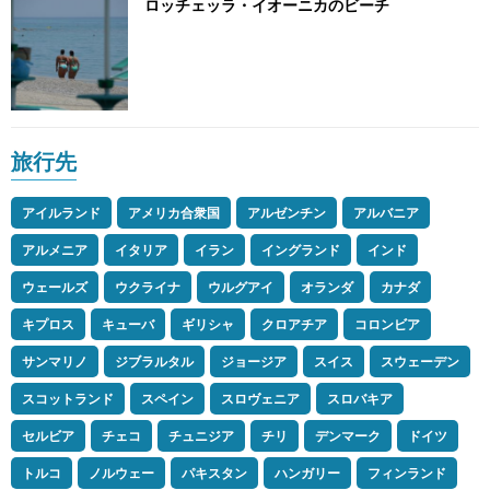
ロッチェッラ・イオーニカのビーチ
旅行先
アイルランド
アメリカ合衆国
アルゼンチン
アルバニア
アルメニア
イタリア
イラン
イングランド
インド
ウェールズ
ウクライナ
ウルグアイ
オランダ
カナダ
キプロス
キューバ
ギリシャ
クロアチア
コロンビア
サンマリノ
ジブラルタル
ジョージア
スイス
スウェーデン
スコットランド
スペイン
スロヴェニア
スロバキア
セルビア
チェコ
チュニジア
チリ
デンマーク
ドイツ
トルコ
ノルウェー
パキスタン
ハンガリー
フィンランド