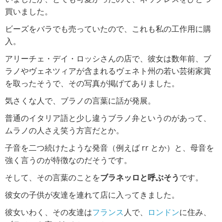
買いました。
ビーズをバラでも売っていたので、これも私の工作用に購
入。
アリーチェ・デイ・ロッシさんの店で、彼女は数年前、ブ
ラノやヴェネツィアが含まれるヴェネト州の若い芸術家賞
を取ったそうで、その写真が掲げてありました。
気さくな人で、ブラノの言葉に話が発展。
普通のイタリア語と少し違うブラノ弁というのがあって、
ムラノの人さえ笑う方言だとか。
子音を二つ続けたような発音（例えば rr とか）と、母音を
強く言うのが特徴なのだそうです。
そして、その言葉のことを
ブラネッロと呼ぶそう
です。
彼女の子供が友達を連れて店に入ってきました。
彼女いわく、その友達は
フランス
人で、
ロンドン
に住み、