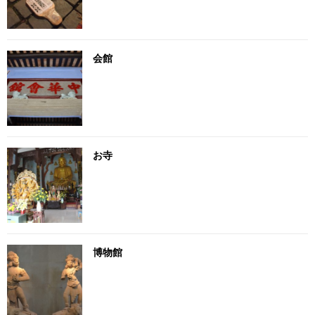
会館
お寺
博物館