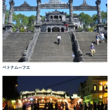
ベトナム―フエ