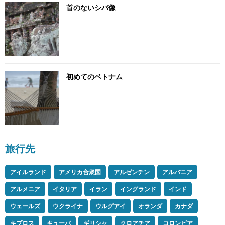
首のないシバ像
初めてのベトナム
旅行先
アイルランド
アメリカ合衆国
アルゼンチン
アルバニア
アルメニア
イタリア
イラン
イングランド
インド
ウェールズ
ウクライナ
ウルグアイ
オランダ
カナダ
キプロス
キューバ
ギリシャ
クロアチア
コロンビア