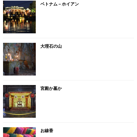
ベトナム－ホイアン
大理石の山
宮殿か墓か
お線香