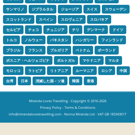
サンマリノ
ジブラルタル
ジョージア
スイス
スウェーデン
スコットランド
スペイン
スロヴェニア
スロバキア
セルビア
チェコ
チュニジア
チリ
デンマーク
ドイツ
トルコ
ノルウェー
パキスタン
ハンガリー
フィンランド
ブラジル
フランス
ブルガリア
ベトナム
ポーランド
ボスニア・ヘルツェゴビナ
ポルトガル
マケドニア
マルタ
モロッコ
ラトビア
リトアニア
ルーマニア
ロシア
中国
台湾
日本
消滅した国－ソ連
韓国
香港
Miranda Loves Travelling
- Copyright © 2016-2026
Privacy Policy
-
Terms & Conditions
info@mirandalovestravelling.com
- Nonna Miranda Ltd - VAT GB 183343017