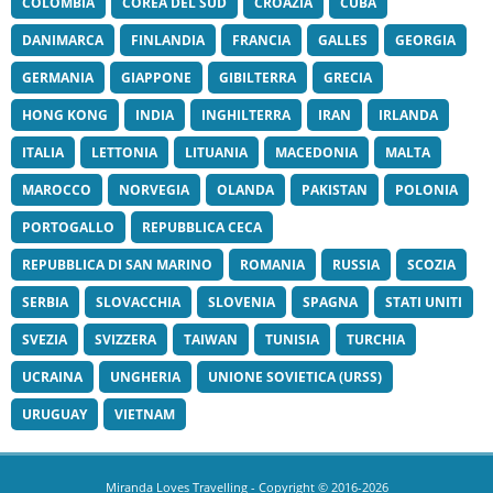
COLOMBIA
COREA DEL SUD
CROAZIA
CUBA
DANIMARCA
FINLANDIA
FRANCIA
GALLES
GEORGIA
GERMANIA
GIAPPONE
GIBILTERRA
GRECIA
HONG KONG
INDIA
INGHILTERRA
IRAN
IRLANDA
ITALIA
LETTONIA
LITUANIA
MACEDONIA
MALTA
MAROCCO
NORVEGIA
OLANDA
PAKISTAN
POLONIA
PORTOGALLO
REPUBBLICA CECA
REPUBBLICA DI SAN MARINO
ROMANIA
RUSSIA
SCOZIA
SERBIA
SLOVACCHIA
SLOVENIA
SPAGNA
STATI UNITI
SVEZIA
SVIZZERA
TAIWAN
TUNISIA
TURCHIA
UCRAINA
UNGHERIA
UNIONE SOVIETICA (URSS)
URUGUAY
VIETNAM
Miranda Loves Travelling
- Copyright © 2016-2026