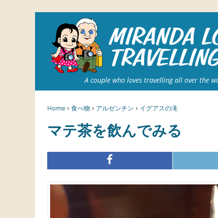
A couple who loves travelling all over the w
›
›
›
Home
食べ物
アルゼンチン
イグアスの滝
マテ茶を飲んでみる