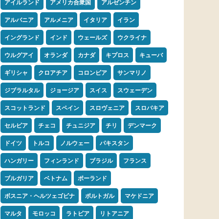
アイルランド
アメリカ合衆国
アルゼンチン
アルバニア
アルメニア
イタリア
イラン
イングランド
インド
ウェールズ
ウクライナ
ウルグアイ
オランダ
カナダ
キプロス
キューバ
ギリシャ
クロアチア
コロンビア
サンマリノ
ジブラルタル
ジョージア
スイス
スウェーデン
スコットランド
スペイン
スロヴェニア
スロバキア
セルビア
チェコ
チュニジア
チリ
デンマーク
ドイツ
トルコ
ノルウェー
パキスタン
ハンガリー
フィンランド
ブラジル
フランス
ブルガリア
ベトナム
ポーランド
ボスニア・ヘルツェゴビナ
ポルトガル
マケドニア
マルタ
モロッコ
ラトビア
リトアニア