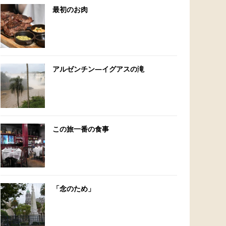
最初のお肉
アルゼンチン―イグアスの滝
この旅一番の食事
「念のため」