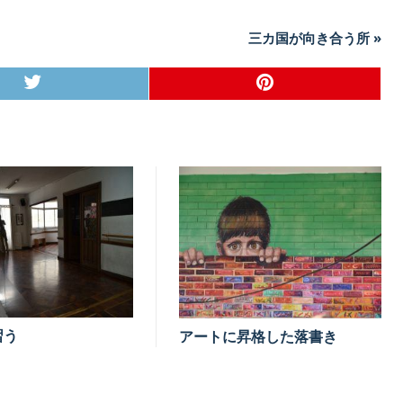
三カ国が向き合う所 »
習う
アートに昇格した落書き