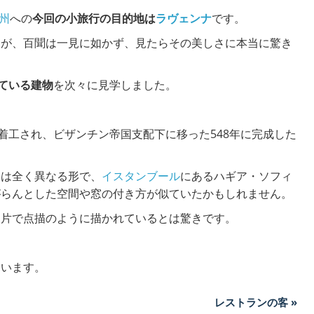
州
への
今回の小旅行の目的地は
ラヴェンナ
です。
すが、百聞は一見に如かず、見たらその美しさに本当に驚き
ている建物
を次々に見学しました。
。
着工され、ビザンチン帝国支配下に移った548年に完成した
とは全く異なる形で、
イスタンブール
にあるハギア・ソフィ
がらんとした空間や窓の付き方が似ていたかもしれません。
破片で点描のように描かれているとは驚きです。
ています。
レストランの客 »