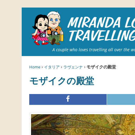
A couple who loves travelling all over the w
›
›
›
モザイクの殿堂
Home
イタリア
ラヴェンナ
モザイクの殿堂