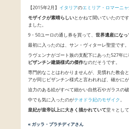
【2015年2月】
イタリア
の
エミリア・ロマーニャ
モザイクが素晴らしい
とかねて聞いていたので
ました。
9・50ユーロの通し券を買って、
世界遺産になっ
最初に入ったのは、サン・ヴィターレ聖堂です
ラヴェンナがゴート族の支配下にあった527年に
ビザンチン建築様式の傑作
なのだそうです。
専門的なことはわかりませんが、見慣れた教会
アが同じビザンチン様式と言われれば、確かに
迫力のある絵がすべて細かい自然石やガラスの
中でも気に入ったのが
テオドラ妃のモザイク
。
皇妃が皇帝以上に大きく描かれていて
堂々とし
« ガッラ・プラチディアさん