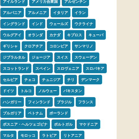
アイルランド
アメリカ合衆国
アルゼンチン
アルバニア
アルメニア
イタリア
イラン
イングランド
インド
ウェールズ
ウクライナ
ウルグアイ
オランダ
カナダ
キプロス
キューバ
ギリシャ
クロアチア
コロンビア
サンマリノ
ジブラルタル
ジョージア
スイス
スウェーデン
スコットランド
スペイン
スロヴェニア
スロバキア
セルビア
チェコ
チュニジア
チリ
デンマーク
ドイツ
トルコ
ノルウェー
パキスタン
ハンガリー
フィンランド
ブラジル
フランス
ブルガリア
ベトナム
ポーランド
ボスニア・ヘルツェゴビナ
ポルトガル
マケドニア
マルタ
モロッコ
ラトビア
リトアニア