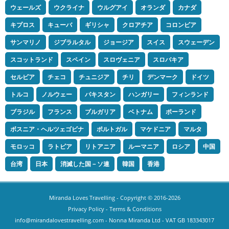
ウェールズ
ウクライナ
ウルグアイ
オランダ
カナダ
キプロス
キューバ
ギリシャ
クロアチア
コロンビア
サンマリノ
ジブラルタル
ジョージア
スイス
スウェーデン
スコットランド
スペイン
スロヴェニア
スロバキア
セルビア
チェコ
チュニジア
チリ
デンマーク
ドイツ
トルコ
ノルウェー
パキスタン
ハンガリー
フィンランド
ブラジル
フランス
ブルガリア
ベトナム
ポーランド
ボスニア・ヘルツェゴビナ
ポルトガル
マケドニア
マルタ
モロッコ
ラトビア
リトアニア
ルーマニア
ロシア
中国
台湾
日本
消滅した国－ソ連
韓国
香港
Miranda Loves Travelling
- Copyright © 2016-2026
Privacy Policy
-
Terms & Conditions
info@mirandalovestravelling.com
- Nonna Miranda Ltd - VAT GB 183343017