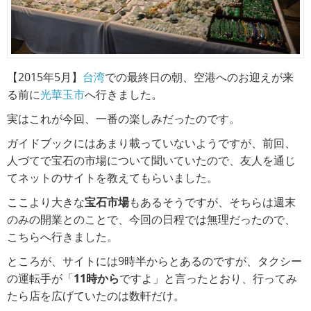
【2015年5月】
台湾
での最終日の朝、空港へのお迎えが来
る前に
光華玉市
へ行きました。
実はこれが今回、一番の楽しみだったのです。
ガイドブックにはあまり載っていないようですが、前回、
人づてで宝石の市場について聞いていたので、友人を通じ
てネットのサイトを教えてもらいました。
ここより大きな
宝石市場
もあるそうですが、そちらは週末
のみの開業とのことで、今回の日程では無理だったので、
こちらへ行きました。
ところが、サイトには9時半からとあるのですが、タクシー
の運転手が「
11時から
ですよ」と言ったとおり、行ってみ
たら店を広げていたのは数軒だけ。