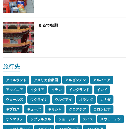
まるで御殿
旅行先
アイルランド
アメリカ合衆国
アルゼンチン
アルバニア
アルメニア
イタリア
イラン
イングランド
インド
ウェールズ
ウクライナ
ウルグアイ
オランダ
カナダ
キプロス
キューバ
ギリシャ
クロアチア
コロンビア
サンマリノ
ジブラルタル
ジョージア
スイス
スウェーデン
スコットランド
スペイン
スロヴェニア
スロバキア