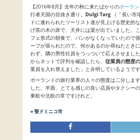
【2016年8月】去年の秋に来たばかりの
ポーラン
行者天国の目抜き通り
、Dulgi Targ
（「長い市
ドに連れられたツーリスト達が見上げる歴史的
げ茶の木の床で、天井には梁が出ていました。
フェ形式の朝食で、パンがなくなっていたので係の人
ープが張られたので、何があるのか尋ねたとき
わず、隣の男性社員をつっついて応えさせまし
からネットで評判を確認したら、
従業員の態度
業員を入れ替えました」と弁明しているようで
ポーランドの旅行業界の人々の態度は二分しま
した。半面、とても感じの良い店員やタクシー
東欧や北欧の常ですけれど。
« 聖ドミニコ市