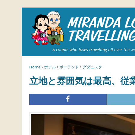
A couple who loves travelling all over the w
›
›
›
Home
ホテル
ポーランド
グダニスク
立地と雰囲気は最高、従