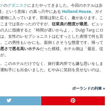
ド
の
グダニスク
にまたやってきました。今回のホテルは歩
場」という意味）の真っ只中にある
Holland House
。ガイ
な建物に入っています。部屋は割と広く、趣があります。こ
ここまでは良かったのですが、
従業員の態度が最悪
。ビュッ
に指摘すると「時間が遅いからよ」。Dulgi Targ にロ
には、女性のレセプショニストはむすっとした表情で何も言
た。この男性もいかにも、面倒くさそうな態度です。帰って
の悪さで悪名高いホテル
だった模様。ホテル側は「最近、従
すが。
す。このホテルだけでなく、旅行案内所でも嫌な思いをしま
の運転手にも出会いました。むやみに笑顔を見せないのは、
ポーランドの列車 »