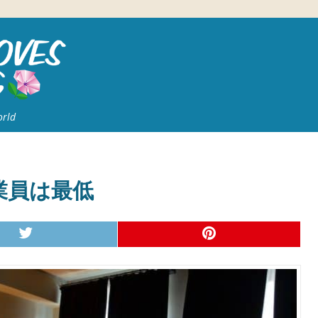
orld
業員は最低