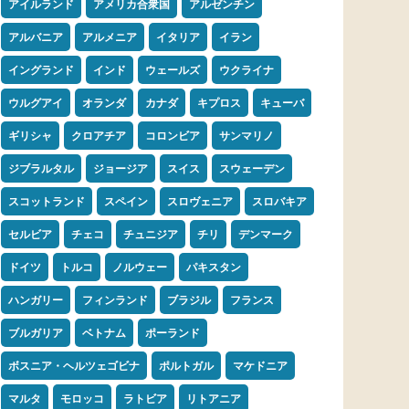
アイルランド
アメリカ合衆国
アルゼンチン
アルバニア
アルメニア
イタリア
イラン
イングランド
インド
ウェールズ
ウクライナ
ウルグアイ
オランダ
カナダ
キプロス
キューバ
ギリシャ
クロアチア
コロンビア
サンマリノ
ジブラルタル
ジョージア
スイス
スウェーデン
スコットランド
スペイン
スロヴェニア
スロバキア
セルビア
チェコ
チュニジア
チリ
デンマーク
ドイツ
トルコ
ノルウェー
パキスタン
ハンガリー
フィンランド
ブラジル
フランス
ブルガリア
ベトナム
ポーランド
ボスニア・ヘルツェゴビナ
ポルトガル
マケドニア
マルタ
モロッコ
ラトビア
リトアニア