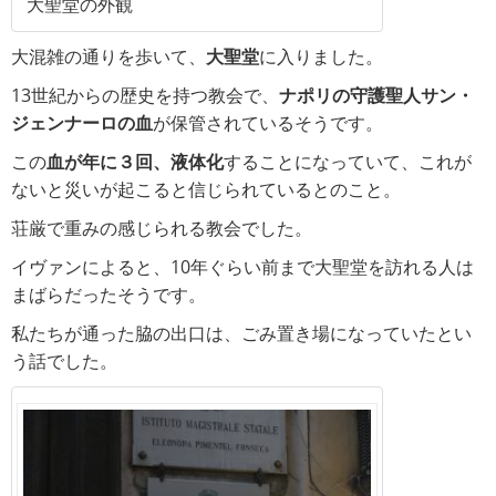
大聖堂の外観
大混雑の通りを歩いて、
大聖堂
に入りました。
13世紀からの歴史を持つ教会で、
ナポリの守護聖人サン・
ジェンナーロの血
が保管されているそうです。
この
血が年に３回、液体化
することになっていて、これが
ないと災いが起こると信じられているとのこと。
荘厳で重みの感じられる教会でした。
イヴァンによると、10年ぐらい前まで大聖堂を訪れる人は
まばらだったそうです。
私たちが通った脇の出口は、ごみ置き場になっていたとい
う話でした。