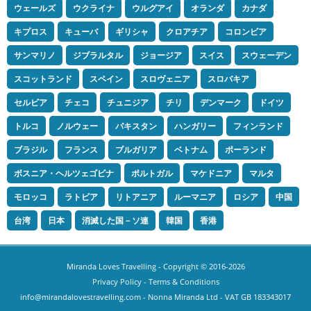
ウェールズ
ウクライナ
ウルグアイ
オランダ
カナダ
キプロス
キューバ
ギリシャ
クロアチア
コロンビア
サンマリノ
ジブラルタル
ジョージア
スイス
スウェーデン
スコットランド
スペイン
スロヴェニア
スロバキア
セルビア
チェコ
チュニジア
チリ
デンマーク
ドイツ
トルコ
ノルウェー
パキスタン
ハンガリー
フィンランド
ブラジル
フランス
ブルガリア
ベトナム
ポーランド
ボスニア・ヘルツェゴビナ
ポルトガル
マケドニア
マルタ
モロッコ
ラトビア
リトアニア
ルーマニア
ロシア
中国
台湾
日本
消滅した国－ソ連
韓国
香港
Miranda Loves Travelling
- Copyright © 2016-2026
Privacy Policy
-
Terms & Conditions
info@mirandalovestravelling.com
- Nonna Miranda Ltd - VAT GB 183343017