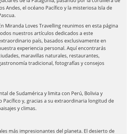
glaciares de la Patagonia, pasando por la cordillera de
los Andes, el océano Pacífico y la misteriosa Isla de
Pascua.
En Miranda Loves Travelling reunimos en esta página
todos nuestros artículos dedicados a este
extraordinario país, basados exclusivamente en
nuestra experiencia personal. Aquí encontrarás
ciudades, maravillas naturales, restaurantes,
gastronomía tradicional, fotografías y consejos
ental de Sudamérica y limita con Perú, Bolivia y
 Pacífico y, gracias a su extraordinaria longitud de
aisajes y climas.
ales más impresionantes del planeta. El desierto de