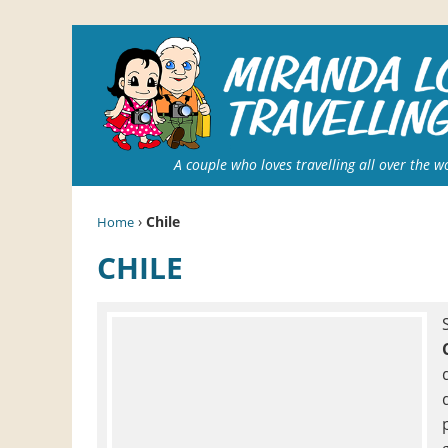
A couple who loves travelling all over the w
›
Chile
Home
CHILE