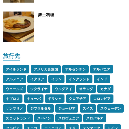
郷土料理
旅行先
アイルランド
アメリカ合衆国
アルゼンチン
アルバニア
アルメニア
イタリア
イラン
イングランド
インド
ウェールズ
ウクライナ
ウルグアイ
オランダ
カナダ
キプロス
キューバ
ギリシャ
クロアチア
コロンビア
サンマリノ
ジブラルタル
ジョージア
スイス
スウェーデン
スコットランド
スペイン
スロヴェニア
スロバキア
セルビア
チェコ
チュニジア
チリ
デンマーク
ドイツ