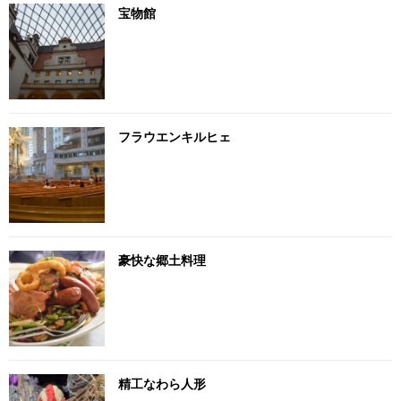
宝物館
フラウエンキルヒェ
豪快な郷土料理
精工なわら人形