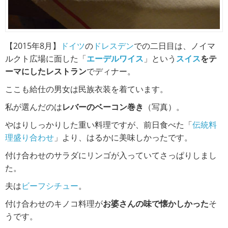
【2015年8月】
ドイツ
の
ドレスデン
での二日目は、ノイマ
ルクト広場に面した「
エーデルワイス
」という
スイス
をテ
ーマにしたレストラン
でディナー。
ここも給仕の男女は民族衣装を着ています。
私が選んだのは
レバーのベーコン巻き
（写真）。
やはりしっかりした重い料理ですが、前日食べた「
伝統料
理盛り合わせ
」より、はるかに美味しかったです。
付け合わせのサラダにリンゴが入っていてさっぱりしまし
た。
夫は
ビーフシチュー
。
付け合わせのキノコ料理が
お婆さんの味で懐かしかった
そ
うです。