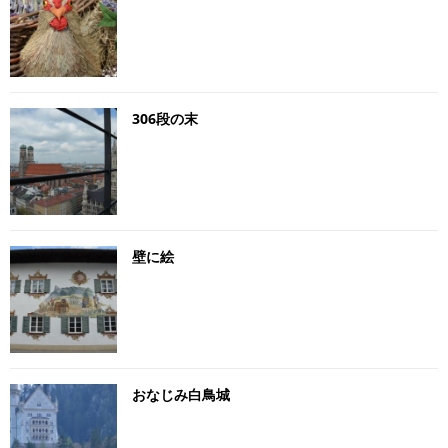
306段の末
壁に絵
おなじみ白鳥城