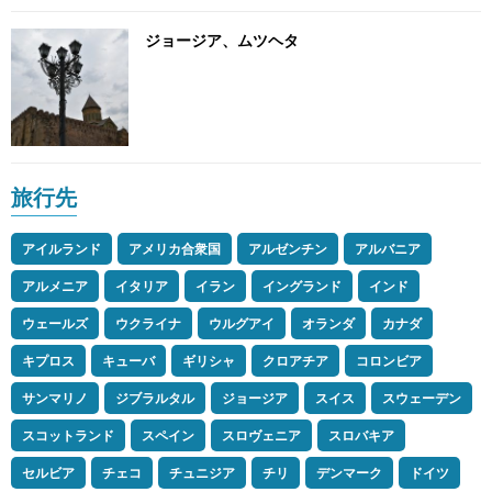
ジョージア、ムツヘタ
旅行先
アイルランド
アメリカ合衆国
アルゼンチン
アルバニア
アルメニア
イタリア
イラン
イングランド
インド
ウェールズ
ウクライナ
ウルグアイ
オランダ
カナダ
キプロス
キューバ
ギリシャ
クロアチア
コロンビア
サンマリノ
ジブラルタル
ジョージア
スイス
スウェーデン
スコットランド
スペイン
スロヴェニア
スロバキア
セルビア
チェコ
チュニジア
チリ
デンマーク
ドイツ