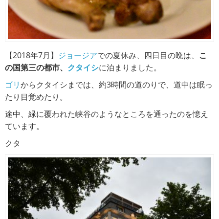
【2018年7月】
ジョージア
での夏休み、四日目の晩は、
こ
の国第三の都市、
クタイシ
に泊まりました。
ゴリ
からクタイシまでは、約3時間の道のりで、道中は眠っ
たり目覚めたり。
途中、緑に覆われた峡谷のようなところを通ったのを憶え
ています。
クタ