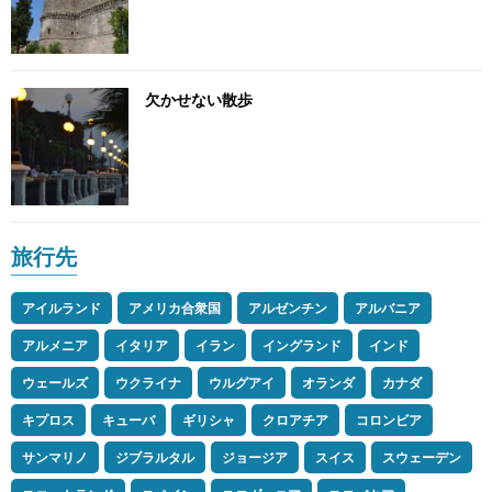
欠かせない散歩
旅行先
アイルランド
アメリカ合衆国
アルゼンチン
アルバニア
アルメニア
イタリア
イラン
イングランド
インド
ウェールズ
ウクライナ
ウルグアイ
オランダ
カナダ
キプロス
キューバ
ギリシャ
クロアチア
コロンビア
サンマリノ
ジブラルタル
ジョージア
スイス
スウェーデン