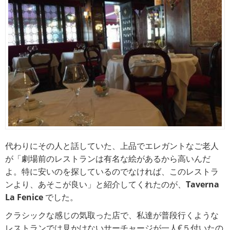
代わりにその人と話していた、上品でエレガントなご老人
が「劇場前のレストランは有名な絵があるから高いんだ
よ。特に安いのを探しているのでなければ、このレストラ
ンより、あそこが良い」と紹介してくれたのが、
Taverna
La Fenice
でした。
クラシックな感じの気取った店で、私達が普段行くような
レストランでは見かけないサーチャージが一人€５付いたの