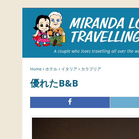
A couple who loves travelling all over the w
›
›
›
Home
ホテル
イタリア
カラブリア
優れたB&B