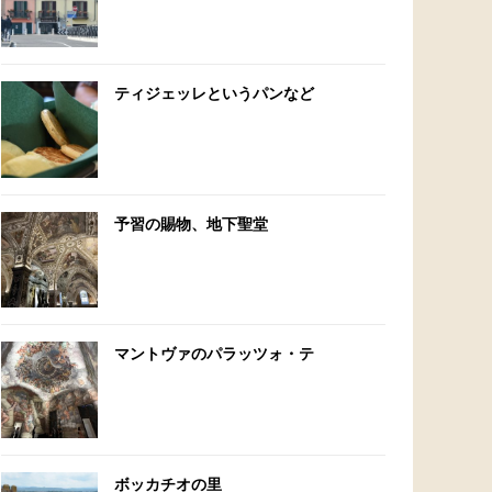
ティジェッレというパンなど
予習の賜物、地下聖堂
マントヴァのパラッツォ・テ
ボッカチオの里