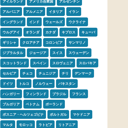
アイルランド
アメリカ合衆国
アルゼンチン
アルバニア
アルメニア
イタリア
イラン
イングランド
インド
ウェールズ
ウクライナ
ウルグアイ
オランダ
カナダ
キプロス
キューバ
ギリシャ
クロアチア
コロンビア
サンマリノ
ジブラルタル
ジョージア
スイス
スウェーデン
スコットランド
スペイン
スロヴェニア
スロバキア
セルビア
チェコ
チュニジア
チリ
デンマーク
ドイツ
トルコ
ノルウェー
パキスタン
ハンガリー
フィンランド
ブラジル
フランス
ブルガリア
ベトナム
ポーランド
ボスニア・ヘルツェゴビナ
ポルトガル
マケドニア
マルタ
モロッコ
ラトビア
リトアニア