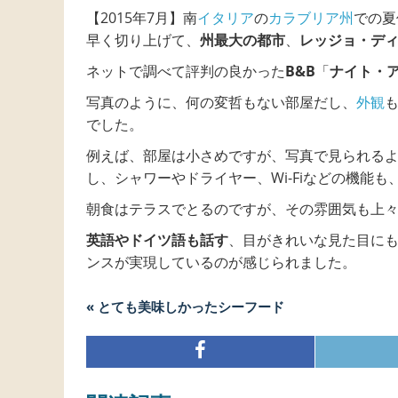
【2015年7月】南
イタリア
の
カラブリア州
での夏
早く切り上げて、
州最大の都市
、
レッジョ・デ
ネットで調べて評判の良かった
B&B
「
ナイト・
写真のように、何の変哲もない部屋だし、
外観
でした。
例えば、部屋は小さめですが、写真で見られる
し、シャワーやドライヤー、Wi-Fiなどの機能
朝食はテラスでとるのですが、その雰囲気も上
英語やドイツ語も話す
、目がきれいな見た目にも
ンスが実現しているのが感じられました。
« とても美味しかったシーフード