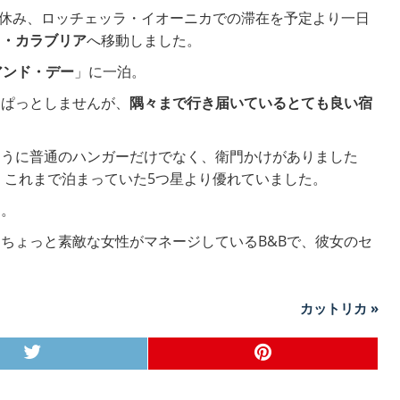
休み、ロッチェッラ・イオーニカでの滞在を予定より一日
ィ・カラブリア
へ移動しました。
アンド・デー
」に一泊。
もぱっとしませんが、
隅々まで行き届いているとても良い宿
ように普通のハンガーだけでなく、衛門かけがありました
も、これまで泊まっていた5つ星より優れていました。
々。
ちょっと素敵な女性がマネージしているB&Bで、彼女のセ
カットリカ »