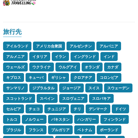
旅行先
アイルランド
アメリカ合衆国
アルゼンチン
アルバニア
アルメニア
イタリア
イラン
イングランド
インド
ウェールズ
ウクライナ
ウルグアイ
オランダ
カナダ
キプロス
キューバ
ギリシャ
クロアチア
コロンビア
サンマリノ
ジブラルタル
ジョージア
スイス
スウェーデン
スコットランド
スペイン
スロヴェニア
スロバキア
セルビア
チェコ
チュニジア
チリ
デンマーク
ドイツ
トルコ
ノルウェー
パキスタン
ハンガリー
フィンランド
ブラジル
フランス
ブルガリア
ベトナム
ポーランド