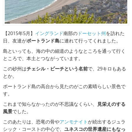
【2015年5月】
イングランド
南部の
ドーセット州
を訪れた
日、友達が
ポートランド島
に連れて行ってくれました。
島といっても、海の中の細道のようなところを通って行く
ところで、本土とつながっています。
この砂州は
チェシル・ビーチという名前
で、29キロもある
とか。
ポートランド島の高台から見たのがこの素晴らしい景色で
す。
これまで知らなかったのが不思議なくらい、
見栄えのする
風景
でした。
このあたりは、恐竜の骨や
アンモナイト
が続出するジュラ
シック・コーストの中心で、
ユネスコの世界遺産にもなっ