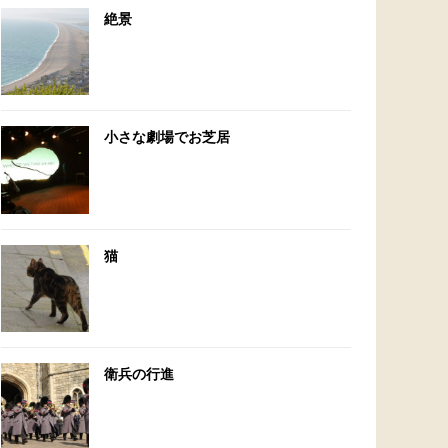
絶景
小さな劇場でお芝居
猫
衛兵の行進