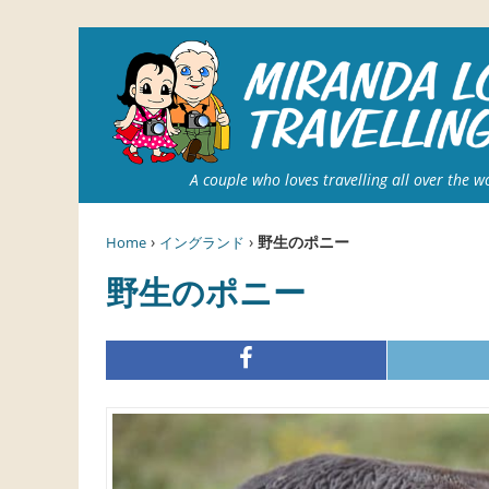
A couple who loves travelling all over the w
›
›
野生のポニー
Home
イングランド
野生のポニー