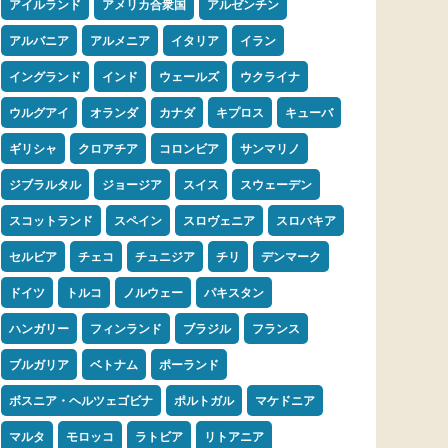
アイルランド
アメリカ合衆国
アルゼンチン
アルバニア
アルメニア
イタリア
イラン
イングランド
インド
ウェールズ
ウクライナ
ウルグアイ
オランダ
カナダ
キプロス
キューバ
ギリシャ
クロアチア
コロンビア
サンマリノ
ジブラルタル
ジョージア
スイス
スウェーデン
スコットランド
スペイン
スロヴェニア
スロバキア
セルビア
チェコ
チュニジア
チリ
デンマーク
ドイツ
トルコ
ノルウェー
パキスタン
ハンガリー
フィンランド
ブラジル
フランス
ブルガリア
ベトナム
ポーランド
ボスニア・ヘルツェゴビナ
ポルトガル
マケドニア
マルタ
モロッコ
ラトビア
リトアニア