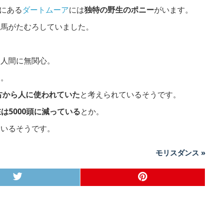
にある
ダートムーア
には
独特の野生のポニー
がいます。
に馬がたむろしていました。
り人間に無関心。
た。
太古から人に使われていた
と考えられているそうです。
は5000頭に減っている
とか。
ているそうです。
モリスダンス »