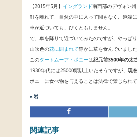
【2015年5月】
イングランド
南西部のデヴォン州
町を離れて、自然の中に入って間もなく、道端
車が近づいても、びくともしません。
で、車を降りて近づいてみたのですが、やっぱ
山吹色の
花に囲まれて
静かに草を食んでいまし
この
ダートムーア・ポニー
は
紀元前3500年の
1930年代には25000頭以上いたそうですが、
現在
ポニーに食べ物を与えることは法律で禁じられ
« 岩
関連記事