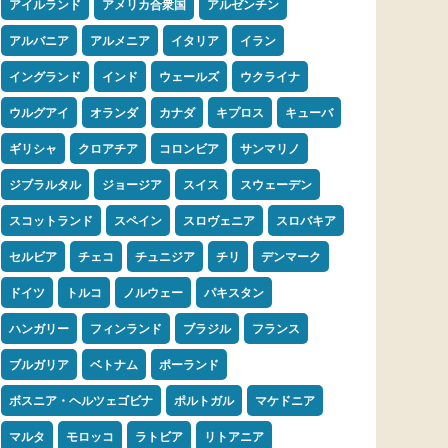
アイルランド
アメリカ合衆国
アルゼンチン
アルバニア
アルメニア
イタリア
イラン
イングランド
インド
ウェールズ
ウクライナ
ウルグアイ
オランダ
カナダ
キプロス
キューバ
ギリシャ
クロアチア
コロンビア
サンマリノ
ジブラルタル
ジョージア
スイス
スウェーデン
スコットランド
スペイン
スロヴェニア
スロバキア
セルビア
チェコ
チュニジア
チリ
デンマーク
ドイツ
トルコ
ノルウェー
パキスタン
ハンガリー
フィンランド
ブラジル
フランス
ブルガリア
ベトナム
ポーランド
ボスニア・ヘルツェゴビナ
ポルトガル
マケドニア
マルタ
モロッコ
ラトビア
リトアニア