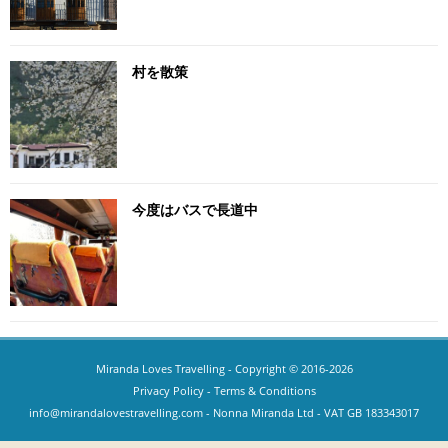
村を散策
今度はバスで長道中
Miranda Loves Travelling
- Copyright © 2016-2026
Privacy Policy
-
Terms & Conditions
info@mirandalovestravelling.com
- Nonna Miranda Ltd - VAT GB 183343017